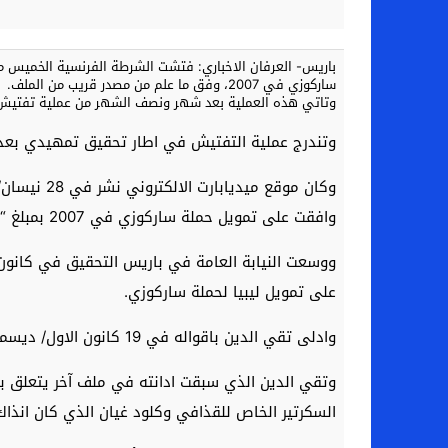
باريس- العرفان الاخباري: فتشت الشرطة الفرنسية الخميس منز
ساركوزي في 2007، وفق ما علم من مصدر قريب من الملف.
وتاتي هذه العملية بعد شهر ونصف الشهر من عملية تفتيش مما
وتندرج عملية التفتيش في اطار تحقيق تمهيدي بعد 
وافقت على تمويل حملة ساركوزي في 2007 بمبلغ “50 مليون يورو”.
ووسعت النيابة العامة في باريس التحقيق في كانون ال
على تمويل ليبيا لحملة ساركوزي.
وادلى تقي الدين باقواله في 19 كانون الاول/ ديسمبر امام قاضي التحقيق رينو فان رومبيكي الذي نقلها الى النيابة.
السكرتير الخاص للقذافي وكلود غيان الذي كان انذاك