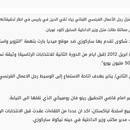
ل رجل الأعمال الفرنسي اللبناني زياد تقي الدين في باريس في اطار تحقيقاتها ف
ثلة طالت منزل وزير الداخلية السابق كلود غويان.
شكوى تقدم بها ساركوزي ضد موقع ميديا بارت بتهمة “التزوير واستخ
وكان موقع ميديابارت الالكتروني نشر في 28 نيسان/ ابريل 2012 (قبل ايام من الدورة الثاني
ثاني/ يناير بهدف اتاحة الاستماع إلى الوسيط رجل الاعمال الفرنسي ا
 مدير مكتب وزير الداخلية في حينه نيكولا ساركوزي.