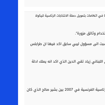
ي اتهامات بتمويل حملة الانتخابات الرئاسية لنيكولا
دام وثائق مزورة”.
ة للانتخابات الرئاسية) وثيقة نسبت الى مسؤول ليبي سابق اكد فيها ان طرابلس
للبناني زياد تقي الدين الذي اكد انه يملك ادلة
وتقي الدين الذي سبقت ادانته في ملف آخر يتعلق ببيع اسلحة لباكستان، اكد ان عددا من اللقاءات عقدت قبل الانتخابات الرئاسية الفرنسية في 2007 بين بشير صالح الذي كان