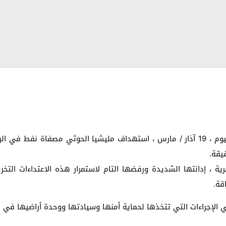
أدانت جمهورية مصر العربية ، بأشد العبارات ، صباح اليوم ، 19 آذار / مارس ، استهداف مل
يقة.
ة ، إدانتها الشديدة ورفضها التام لاستمرار هذه الاعتداءات التخريب
قة.
إجراءات التي تتخذها لحماية أمنها وسيادتها ووحدة أراضيها في موا