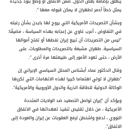
يتعلق بإضافة بعض الدول. ضمن الاتفاق أو وضع بنود جديدة
يمثل خطاً أحمر لطهران لا يمكن قبوله معها “.
وبشأن التصريحات الأمريكية التي يروج لها بايدن بشأن رغبته
في التفاوض ، أعرب غاوي عن إعجابه بهذه السياسة ، مضيفًا:
“ليس من التصريحات أن تبيع إيران نفطها أو تفتح أموالها
السياسية. طهران مشبعة بالتصريحات والمطلوبات. على
الأرض ، حتى تعود الأمور إلى طبيعتها مرة أخرى “.
وقال الدكتور عماد أبشناس المحلل السياسي الإيراني إن
“طهران لا تولي اهتماما كبيرا لهذه الاتهامات التي تكررها
الوكالة الدولية للطاقة الذرية والدول الأوروبية والأمريكية”.
ويؤكد أن “إيران تواصل التصعيد ضد الولايات المتحدة
الأمريكية ، من خلال تقليص تنفيذ تعهداتها في الاتفاق
النووي ، لدفع واشنطن لرفع العقوبات عن إيران والعودة إلى
الاتفاق”.