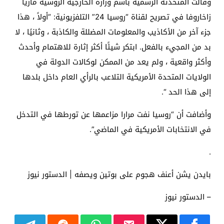
وقالت المتحدثة الرسمية باسم وزارة الخارجية الروسية ماريا
زاخاروفا في تصريح لقناة “روسيا 24” التلفزيونية: “أولاً ، هذا
جزء آخر من الأكاذيب والمعلومات المضللة والكاذبة ، وثانيًا ، لا
بد من المجيء بالفعل. ابتكر شيئًا أكثر إثارة للاهتمام وأحدث
وأكثر واقعية ، ولم يعد من الممكن لوكالات الدولة في
الولايات المتحدة الأمريكية التلاعب بالرأي العام داخل بلدها
إلى هذا الحد “.
وأضافت أن “روسيا نفت مرارا مزاعمها عن تورطها في التدخل
في الانتخابات الأمريكية في الماضي”.
.
بايدن يشن أعنف هجوم على بوتين ويصفه | الدستور نيوز
– الدستور نيوز