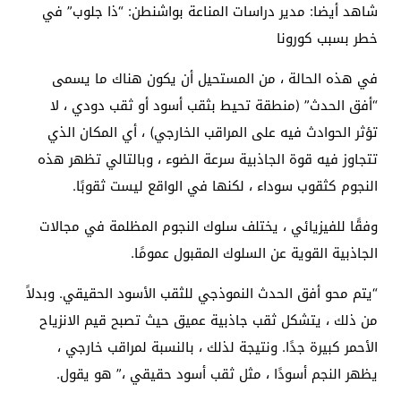
شاهد أيضا: مدير دراسات المناعة بواشنطن: “ذا جلوب” في
خطر بسبب كورونا
في هذه الحالة ، من المستحيل أن يكون هناك ما يسمى
“أفق الحدث” (منطقة تحيط بثقب أسود أو ثقب دودي ، لا
تؤثر الحوادث فيه على المراقب الخارجي) ، أي المكان الذي
تتجاوز فيه قوة الجاذبية سرعة الضوء ، وبالتالي تظهر هذه
النجوم كثقوب سوداء ، لكنها في الواقع ليست ثقوبًا.
وفقًا للفيزيائي ، يختلف سلوك النجوم المظلمة في مجالات
الجاذبية القوية عن السلوك المقبول عمومًا.
“يتم محو أفق الحدث النموذجي للثقب الأسود الحقيقي. وبدلاً
من ذلك ، يتشكل ثقب جاذبية عميق حيث تصبح قيم الانزياح
الأحمر كبيرة جدًا. ونتيجة لذلك ، بالنسبة لمراقب خارجي ،
يظهر النجم أسودًا ، مثل ثقب أسود حقيقي ،” هو يقول.