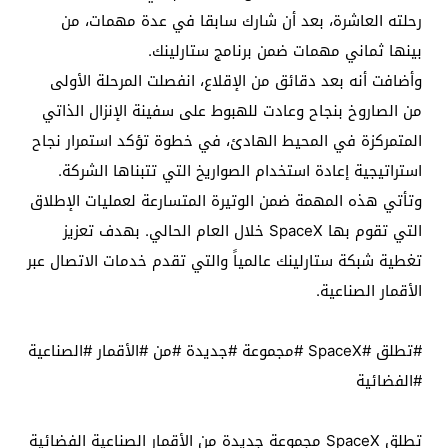
رحلته العاشرة، بعد أن شارك سابقا في عدة مهمات، من
بينها ثماني مهمات ضمن برنامج ستارلينك.
وأضافت أنه بعد دقائق من الإقلاع، انفصلت المرحلة الأولى
من الصاروخ بنجاح وعادت للهبوط على سفينة الإنزال الذاتي
المتمركزة في المحيط الهادئ، في خطوة تؤكد استمرار نجاح
استراتيجية إعادة استخدام الصواريخ التي تتبناها الشركة.
وتأتي هذه المهمة ضمن الوتيرة المتسارعة لعمليات الإطلاق
التي تقوم بها SpaceX خلال العام الحالي. بهدف تعزيز
تغطية شبكة ستارلينك عالمياً والتي تقدم خدمات الاتصال عبر
الأقمار الصناعية.
#تطلق #SpaceX #مجموعة #جديدة #من #الأقمار #الصناعية
#الفضائية
تطلق SpaceX مجموعة جديدة من الأقمار الصناعية الفضائية