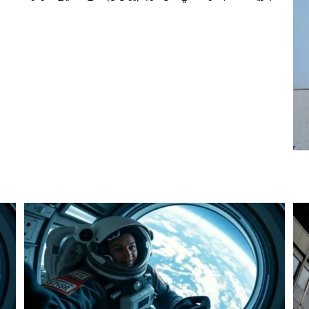
 لبحث خطة الفيفا لبيع حصة في كيان تجاري جديد
: إحباط عمليتين لتهريب مادة الكبتاجون إلى الخليج
 أثناء محاولتهم عبور القناة الإنجليزية باتجاه بريطانيا
لمرة الأولى منذ عامين ونصف