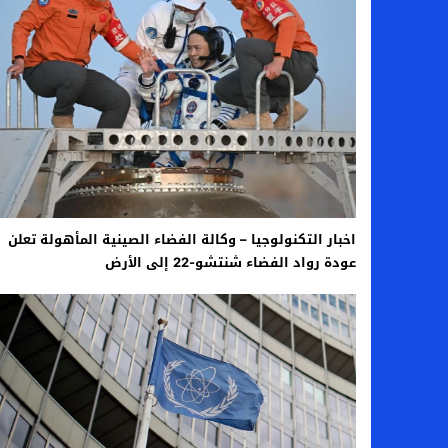
اخبار الرياضة – اليويفا يعقد اجتماعا طارئا
عالم الجريمة – ب الأمن والقضاء – في الصورة
عالم الجريمة – قُتل أربعة مهاجرين غير شرعيين
مال و اعمال – انكماش الاقتصاد السعودي ل
اخبار التكنولوجيا – وكالة الفضاء الصينية المأهولة تعلن
عودة رواد الفضاء شنتشو-22 إلى الأرض