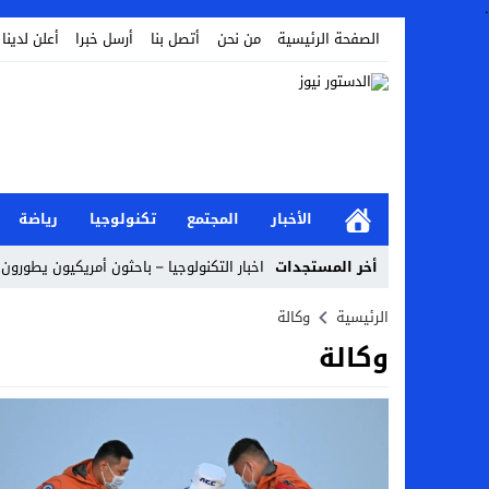
.
الصفحة الرئيسية
من نحن
أتصل بنا
أرسل خبرا
أعلن لدينا
الأخبار
المجتمع
تكنولوجيا
رياضة
أخر المستجدات
اخبار التكنولوجيا – باحثون أمريكيون يطورون 
أخبار الفن – ب الفن – إسعاد يونس: عادل إ
الرئيسية
وكالة
وكالة
اراء و اقلام الدستور – بعد ست سنوات من انف
مال و اعمال – تراجع السندات الخليجية والم
اخبار العرب – الكويت: وفاة عامل نتيجة عد
عالم الجريمة – بالصور: إسبانيا تلغي حالة ال