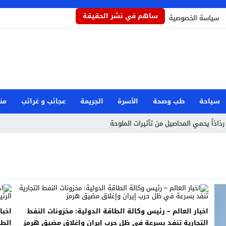
ساهم في نشر الحقيقة
سياسة الخصوصية
سياحة
طب وصحة
الأسرة
الجريمة
عجائب و غرائب
من
رذاذاً يحمي المحاصيل من تأثيرات الملوحة
مام رفض دور البطولة في بكيزة وزغلول
جار مرفأ بيروت: هل العدالة قريبة؟
صرية بعد حادثة دمياط
وان إيراني استهدف شركة صينية
اخبار العالم – رئيس وكالة الطاقة الدولية: مخزونات النفط
طوارئ الوطنية
التجارية تنفد بسرعة في ظل حرب إيران وإغلاق مضيق هرمز
الطا