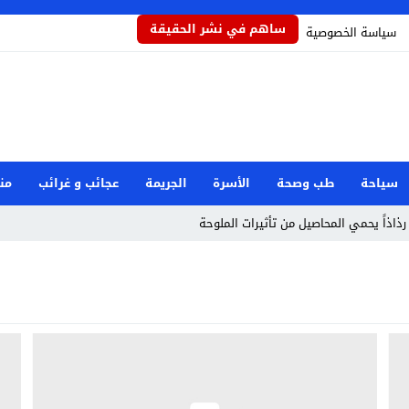
ساهم في نشر الحقيقة
سياسة الخصوصية
سياحة
طب وصحة
الأسرة
الجريمة
عجائب و غرائب
من
رذاذاً يحمي المحاصيل من تأثيرات الملوحة
مام رفض دور البطولة في بكيزة وزغلول
جار مرفأ بيروت: هل العدالة قريبة؟
صرية بعد حادثة دمياط
وان إيراني استهدف شركة صينية
طوارئ الوطنية