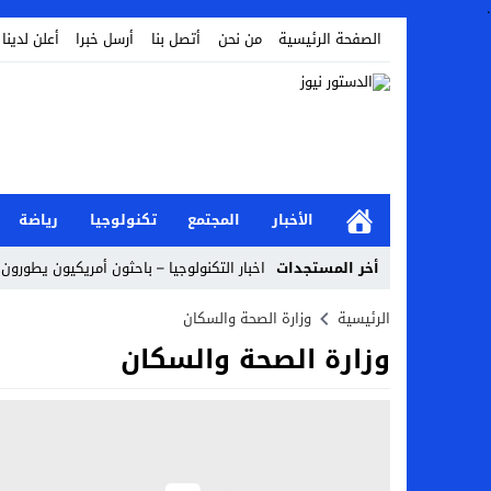
.
الصفحة الرئيسية
من نحن
أتصل بنا
أرسل خبرا
أعلن لدينا
الأخبار
المجتمع
تكنولوجيا
رياضة
أخر المستجدات
اخبار التكنولوجيا – باحثون أمريكيون يطورون 
أخبار الفن – ب الفن – إسعاد يونس: عادل إ
الرئيسية
وزارة الصحة والسكان
وزارة الصحة والسكان
اراء و اقلام الدستور – بعد ست سنوات من انف
مال و اعمال – تراجع السندات الخليجية والم
اخبار العرب – الكويت: وفاة عامل نتيجة عد
عالم الجريمة – بالصور: إسبانيا تلغي حالة ال