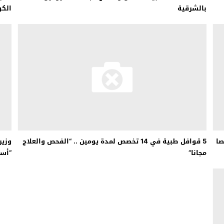
بالشرقية
الكو
ة طبية في 12 تخصصا
5 قوافل طبية في 14 تخصص لمدة يومين .. “الفحص والعلاج
مجانا”
“أست