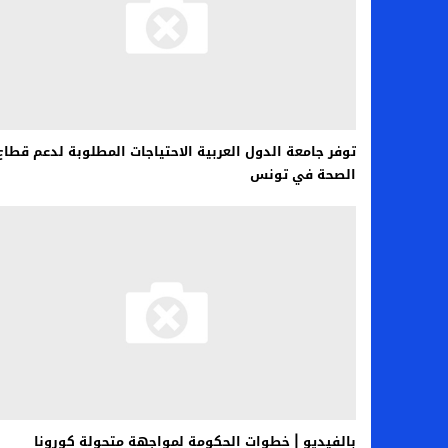
اخبار الرياضة – اليويفا يعقد اجتماعا طارئا
عالم الجريمة – ب الأمن والقضاء – في الصورة
عالم الجريمة – قُتل أربعة مهاجرين غير شرعيين
مال و اعمال – انكماش الاقتصاد السعودي ل
توفر جامعة الدول العربية الاحتياجات المطلوبة لدعم قطاع
الصحة في تونس
بالفيديو | خطوات الحكومة لمواجهة متحولة كورونا