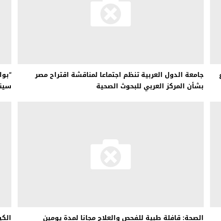
 لبحث خطة الفيفا لبيع حصة في كيان تجاري جديد
: إحباط عمليتين لتهريب مادة الكبتاجون إلى الخليج
 أثناء محاولتهم عبور القناة الإنجليزية باتجاه بريطانيا
لمرة الأولى منذ عامين ونصف
جامعة الدول العربية تنظم اجتماعا لمناقشة اقتراح مصر
“بوا
بشأن المركز العربي للبحوث الصحية
سينا
الصحة: ​​قافلة طبية للفحص والعلاج مجانا لمدة يومين