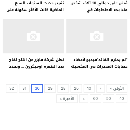
قُبض على حوالي 10 آلاف شخص
تقرير جديد: السنوات السبع
منذ بدء الاحتجاجات في
الماضية كانت الأكثر سخونة على
كازاخستان
الإطلاق
"لم يحترم القائد"فيديو لأعضاء
تعلن شركة فايزر عن انتاج لقاح
عصابات المخدرات في المكسيك
ضد الطفرة اوميكرون … وتحدد
وهم يحلقون شعر امرأة
التاريخ
الأولى »
«
10
20
28
29
30
31
32
40
50
60
»
الأخيرة »