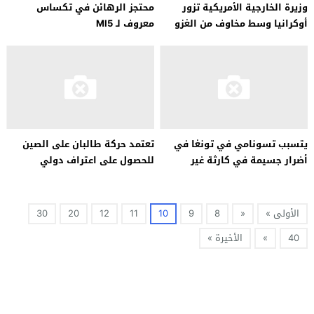
وزيرة الخارجية الأمريكية تزور
محتجز الرهائن في تكساس
أوكرانيا وسط مخاوف من الغزو
معروف لـ MI5
الروسي
يتسبب تسونامي في تونغا في
تعتمد حركة طالبان على الصين
أضرار جسيمة في كارثة غير
للحصول على اعتراف دولي
مسبوقة
بحكومتها
الأولى »
«
8
9
10
11
12
20
30
40
»
الأخيرة »