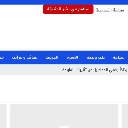
ساهم في نشر الحقيقة
سياسة الخصوصية
سياحة
طب وصحة
الأسرة
الجريمة
عجائب و غرائب
من
رذاذاً يحمي المحاصيل من تأثيرات الملوحة
مام رفض دور البطولة في بكيزة وزغلول
جار مرفأ بيروت: هل العدالة قريبة؟
صرية بعد حادثة دمياط
وان إيراني استهدف شركة صينية
طوارئ الوطنية