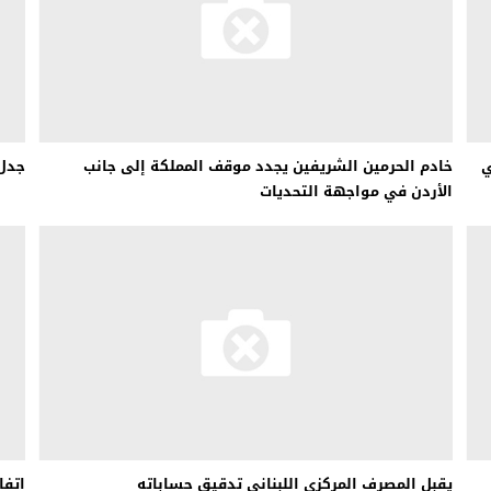
 لبحث خطة الفيفا لبيع حصة في كيان تجاري جديد
: إحباط عمليتين لتهريب مادة الكبتاجون إلى الخليج
 أثناء محاولتهم عبور القناة الإنجليزية باتجاه بريطانيا
لمرة الأولى منذ عامين ونصف
ي
خادم الحرمين الشريفين يجدد موقف المملكة إلى جانب
جدل 
الأردن في مواجهة التحديات
يقبل المصرف المركزي اللبناني تدقيق حساباته
اتفا