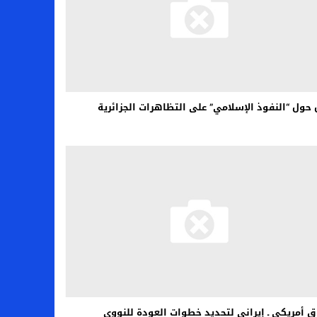
حول “النفوذ الإسلامي” على التظاهرات الجزائرية
ق أمريكي ـ إيراني لتحديد خطوات العودة للنووي