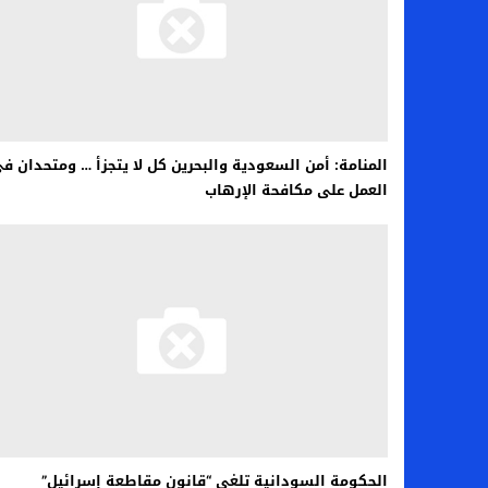
اخبار الرياضة – اليويفا يعقد اجتماعا طارئا
عالم الجريمة – ب الأمن والقضاء – في الصورة
عالم الجريمة – قُتل أربعة مهاجرين غير شرعيين
مال و اعمال – انكماش الاقتصاد السعودي ل
المنامة: أمن السعودية والبحرين كل لا يتجزأ … ومتحدان ف
العمل على مكافحة الإرهاب
الحكومة السودانية تلغي “قانون مقاطعة إسرائيل”