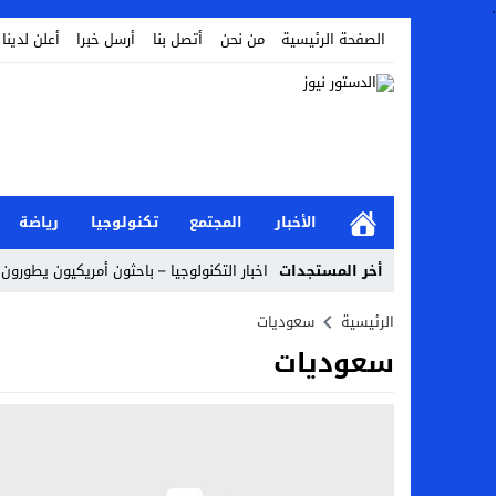
.
الصفحة الرئيسية
من نحن
أتصل بنا
أرسل خبرا
أعلن لدينا
الأخبار
المجتمع
تكنولوجيا
رياضة
أخر المستجدات
اخبار التكنولوجيا – باحثون أمريكيون يطورون 
أخبار الفن – ب الفن – إسعاد يونس: عادل إ
الرئيسية
سعوديات
سعوديات
اراء و اقلام الدستور – بعد ست سنوات من انف
مال و اعمال – تراجع السندات الخليجية والم
اخبار العرب – الكويت: وفاة عامل نتيجة عد
عالم الجريمة – بالصور: إسبانيا تلغي حالة ال