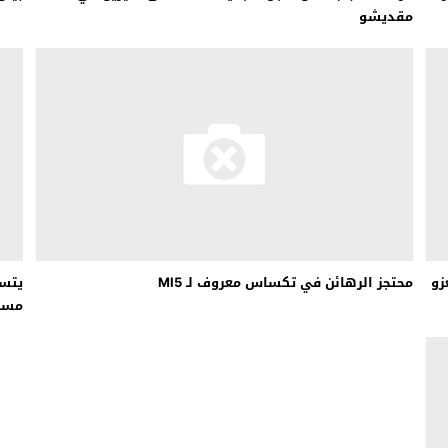
مقديشو
زو
محتجز الرهائن في تكساس معروف لـ MI5
يتسب
مسب