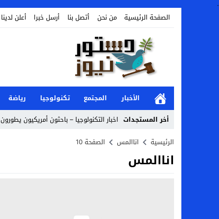
.
الصفحة الرئيسية
من نحن
أتصل بنا
أرسل خبرا
أعلن لدينا
الأخبار
المجتمع
تكنولوجيا
رياضة
أخر المستجدات
اخبار التكنولوجيا – باحثون أمريكيون يطورون ر
Stop
الرئيسية
اناالمس
الصفحة 10
اناالمس
Previous
Next