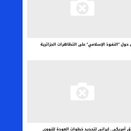
حول “النفوذ الإسلامي” على التظاهرات الجزائرية
ق أمريكي ـ إيراني لتحديد خطوات العودة للنووي