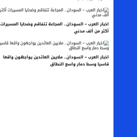
اخبار الرياضة – اليويفا يعقد اجتماعا طارئا
عالم الجريمة – ب الأمن والقضاء – في الصورة
اخبار العرب – السودان.. المجاعة تتفاقم وضحايا المسيرات
أكثر من ألف مدني
عالم الجريمة – قُتل أربعة مهاجرين غير شرعيين
مال و اعمال – انكماش الاقتصاد السعودي ل
اخبار العرب – السودان.. ملايين العائدين يواجهون واقعا
قاسيا وسط دمار واسع النطاق