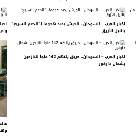
 لبحث خطة الفيفا لبيع حصة في كيان تجاري جديد
: إحباط عمليتين لتهريب مادة الكبتاجون إلى الخليج
اخبار العرب – السودان.. الجيش يصد هجوما لـ”الدعم السريع”
بالنيل الأزرق
ولاية
 أثناء محاولتهم عبور القناة الإنجليزية باتجاه بريطانيا
لمرة الأولى منذ عامين ونصف
اخبار العرب – السودان.. حريق يلتهم 142 ملجأ للنازحين
بشمال دارفور
عالم
وهو