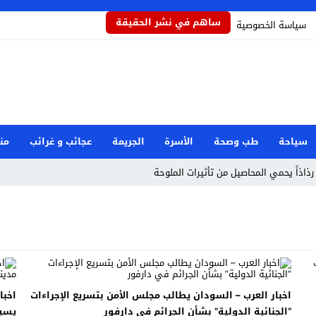
ساهم في نشر الحقيقة
سياسة الخصوصية
سياحة
طب وصحة
الأسرة
الجريمة
عجائب و غرائب
من
رذاذاً يحمي المحاصيل من تأثيرات الملوحة
مام رفض دور البطولة في بكيزة وزغلول
جار مرفأ بيروت: هل العدالة قريبة؟
صرية بعد حادثة دمياط
وان إيراني استهدف شركة صينية
اخبار العرب – السودان يطالب مجلس الأمن بتسريع الإجراءات
اخبا
طوارئ الوطنية
“الجنائية الدولية” بشأن الجرائم في دارفور
يسيط