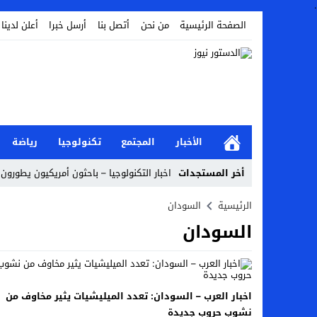
.
الصفحة الرئيسية
من نحن
أتصل بنا
أرسل خبرا
أعلن لدينا
الأخبار
المجتمع
تكنولوجيا
رياضة
أخر المستجدات
اخبار التكنولوجيا – باحثون أمريكيون يطورون 
أخبار الفن – ب الفن – إسعاد يونس: عادل إ
الرئيسية
السودان
السودان
اراء و اقلام الدستور – بعد ست سنوات من انف
مال و اعمال – تراجع السندات الخليجية والم
اخبار العرب – الكويت: وفاة عامل نتيجة عد
اخبار العرب – السودان: تعدد الميليشيات يثير مخاوف من
عالم الجريمة – بالصور: إسبانيا تلغي حالة ال
نشوب حروب جديدة