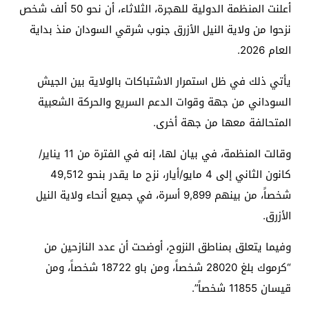
أعلنت المنظمة الدولية للهجرة، الثلاثاء، أن نحو 50 ألف شخص
نزحوا من ولاية النيل الأزرق جنوب شرقي السودان منذ بداية
العام 2026.
يأتي ذلك في ظل استمرار الاشتباكات بالولاية بين الجيش
السوداني من جهة وقوات الدعم السريع والحركة الشعبية
المتحالفة معها من جهة أخرى.
وقالت المنظمة، في بيان لها، إنه في الفترة من 11 يناير/
كانون الثاني إلى 4 مايو/أيار، نزح ما يقدر بنحو 49,512
شخصاً، من بينهم 9,899 أسرة، في جميع أنحاء ولاية النيل
الأزرق.
وفيما يتعلق بمناطق النزوح، أوضحت أن عدد النازحين من
“كرموك بلغ 28020 شخصاً، ومن باو 18722 شخصاً، ومن
قيسان 11855 شخصاً”.