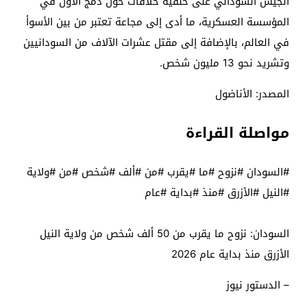
الجيش السوداني على خلفية خلافات حول دمج الأول في
المؤسسة العسكرية، ما أدى إلى مجاعة تعتبر من بين الأسوأ
في العالم، بالإضافة إلى مقتل عشرات الآلاف من السودانيين
وتشريد نحو 13 مليون شخص.
المصدر: الأناضول
مواصلة القراءة
#السودان #نزوح #ما #يقرب #من #ألف #شخص #من #ولاية
#النيل #الأزرق #منذ #بداية #عام
السودان: نزوح ما يقرب من 50 ألف شخص من ولاية النيل
الأزرق منذ بداية عام 2026
– الدستور نيوز