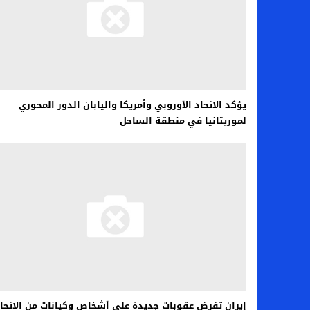
اخبار الرياضة – اليويفا يعقد اجتماعا طارئا
عالم الجريمة – ب الأمن والقضاء – في الصورة
عالم الجريمة – قُتل أربعة مهاجرين غير شرعيين
مال و اعمال – انكماش الاقتصاد السعودي ل
يؤكد الاتحاد الأوروبي وأمريكا واليابان الدور المحوري
لموريتانيا في منطقة الساحل
إيران تفرض عقوبات جديدة على أشخاص وكيانات من الاتحا