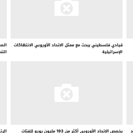
 لبحث خطة الفيفا لبيع حصة في كيان تجاري جديد
: إحباط عمليتين لتهريب مادة الكبتاجون إلى الخليج
 أثناء محاولتهم عبور القناة الإنجليزية باتجاه بريطانيا
لمرة الأولى منذ عامين ونصف
قيادي فلسطيني يبحث مع ممثل الاتحاد الأوروبي الانتهاكات
الصو
الإسرائيلية
التن
د
يخصص الاتحاد الأوروبي أكثر من 193 مليون يورو للفئات
الرئ