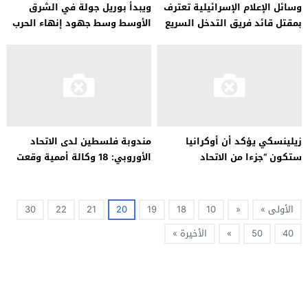
وسائل الإعلام الإسرائيلية تعترف
ويبدأ بوريل جولة في الشرق
بمقتل قائد فريق التدخل السريع
الأوسط وسط جهود إنهاء الحرب
في الجيش خلال حرب غزة
بين حماس وإسرائيل
زيلينسكي يؤكد أن أوكرانيا
مندوبة فلسطين لدى الاتحاد
ستكون “جزءا من الاتحاد
الأوروبي: 18 وكالة أممية وقعت
الأوروبي”
على بيان يطالب بوقف الحرب على
غزة.
الأولى »
«
10
18
19
20
21
22
30
40
50
»
الأخيرة »