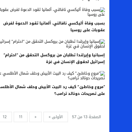
اخبار الرياضة – اليويفا يعقد اجتماعا طارئا
عالم الجريمة – ب الأمن والقضاء – في الصورة
بسبب وفاة أليكسي نافالني، ألمانيا تقود الدعوة لفرض
عقوبات على روسيا
عالم الجريمة – قُتل أربعة مهاجرين غير شرعيين
مال و اعمال – انكماش الاقتصاد السعودي ل
إسبانيا وإيرلندا تطلبان من بروكسل التحقق من “احترام”
إسرائيل لحقوق الإنسان في غزة
“مروع وخاطئ.” كيف رد البيت الأبيض وحلف شمال الأطل
على تصريحات دونالد ترامب؟
الصفحة 13 من 57
الأولى »
«
11
12