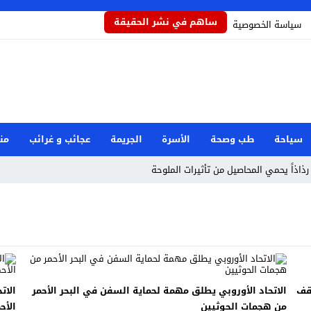
ساهم في نشر الحقيقة
سياسة الخصوصية
سياحة
طب وصحة
الأسرة
الجريمة
عجائب و غرائب
من
رذاذاً يحمي المحاصيل من تأثيرات الملوحة
مام رفض دور البطولة في بكيزة وزغلول
جار مرفأ بيروت: هل العدالة قريبة؟
صرية بعد حادثة دمياط
وان إيراني استهدف شركة صينية
وقف
الاتحاد الأوروبي يطلق مهمة لحماية السفن في البحر الأحمر
الات
طوارئ الوطنية
من هجمات الحوثيين
الأح