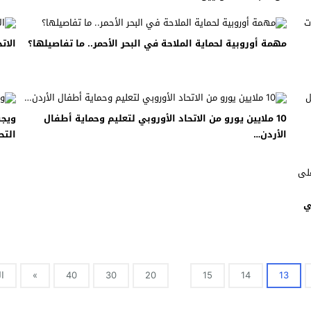
 لبحث خطة الفيفا لبيع حصة في كيان تجاري جديد
مهمة أوروبية لحماية الملاحة في البحر الأحمر.. ما تفاصيلها؟
الات
: إحباط عمليتين لتهريب مادة الكبتاجون إلى الخليج
 أثناء محاولتهم عبور القناة الإنجليزية باتجاه بريطانيا
لمرة الأولى منذ عامين ونصف
10 ملايين يورو من الاتحاد الأوروبي لتعليم وحماية أطفال
ويجب
الأردن…
التح
سي
13
14
15
20
30
40
»
ال