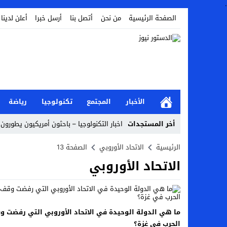
.
الصفحة الرئيسية
من نحن
أتصل بنا
أرسل خبرا
أعلن لدينا
الأخبار
المجتمع
تكنولوجيا
رياضة
أخر المستجدات
اخبار التكنولوجيا – باحثون أمريكيون يطورون 
أخبار الفن – ب الفن – إسعاد يونس: عادل إ
الرئيسية
الاتحاد الأوروبي
الصفحة 13
الاتحاد الأوروبي
اراء و اقلام الدستور – بعد ست سنوات من انف
مال و اعمال – تراجع السندات الخليجية والم
اخبار العرب – الكويت: وفاة عامل نتيجة عد
ما هي الدولة الوحيدة في الاتحاد الأوروبي التي رفضت 
عالم الجريمة – بالصور: إسبانيا تلغي حالة ال
الحرب في غزة؟