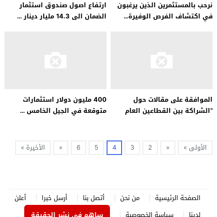
نرحب بالمستثمرين الذين يرغبون
ارتفاع اصول صندوق استثمار
في اكتشاف الفرص الوفيرة…
الضمان الى 14.3 مليار دينار …
الموافقة على مقالات حول
400 مليون دولار استثمارات
“الشراكة بين القطاعين العام
متوقعة في الجيل الخامس …
والخاص” …
الأولى »
«
2
3
4
5
6
»
الأخيرة »
الصفحة الرئيسية
من نحن
أتصل بنا
أرسل خبرا
أعلن
لدينا
سياسة الخصوصية
ساهم في نشر الحقيقة