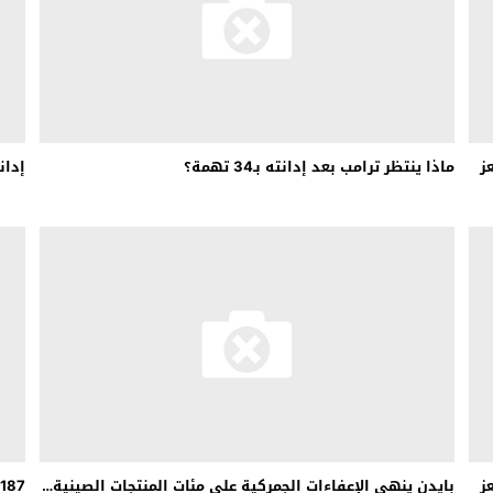
 لبحث خطة الفيفا لبيع حصة في كيان تجاري جديد
: إحباط عمليتين لتهريب مادة الكبتاجون إلى الخليج
 أثناء محاولتهم عبور القناة الإنجليزية باتجاه بريطانيا
لمرة الأولى منذ عامين ونصف
ز
ماذا ينتظر ترامب بعد إدانته بـ34 تهمة؟
إدان
ز
بايدن ينهي الإعفاءات الجمركية على مئات المنتجات الصينية…
187 مليون دينار فائض الميزان التجاري الأردني مع أمريكا…