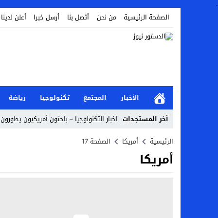
.
الصفحة الرئيسية
من نحن
أتصل بنا
أرسل خبرا
أعلن لدينا
الأخبار
المجتمع
تكنولوجيا
رياضة
أخر المستجدات
اخبار التكنولوجيا – باحثون أمريكيون يطورون 
أخبار الفن – ب الفن – إسعاد يونس: عادل إ
الرئيسية
أمريكا
الصفحة 17
أمريكا
اراء و اقلام الدستور – بعد ست سنوات من انف
مال و اعمال – تراجع السندات الخليجية والم
اخبار العرب – الكويت: وفاة عامل نتيجة عد
عالم الجريمة – بالصور: إسبانيا تلغي حالة ال