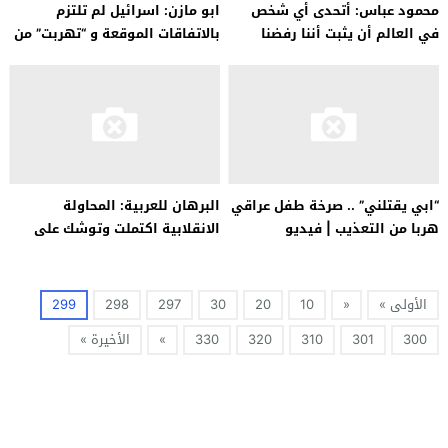
محمود عباس: أتحدى أي شخص
ابو مازن: اسرائيل لم تلتزم
في العالم أن يثبت أننا رفضنا
بالاتفاقات الموقعة و “تهربت” من
مبادرة سلام جادة
الدخول في “السلام”
“ابي يقتلني” .. صرخة طفل عراقي
البرهان للعربية: المحاولة
هربا من التعذيب | فيديو
الانقلابية اكتملت وتوشك على
إغراق البلاد في دوامة من العنف
الأولى »
«
10
20
30
297
298
299
300
301
310
320
330
»
الأخيرة »