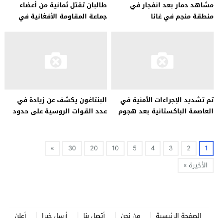
مشاهد دمار بعد انفجار في
طالبان تقتل ثمانية من أعضاء
منطقة منجم في غانا
جماعة المقاومة الأفغانية في
اشتباك مسلح
تم تشديد الإجراءات الأمنية في
البنتاغون يكشف عن زيادة في
العاصمة الباكستانية بعد هجوم
عدد القوات الروسية على حدود
لاهور
أوكرانيا
»
30
20
10
5
4
3
2
1
الأخيرة »
الصفحة الرئيسية
من نحن
أتصل بنا
أرسل خبرا
أعلن