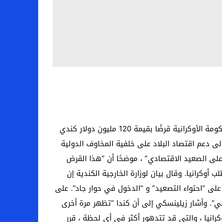
مونتريال (أ ف ب) – 22 يناير 2022. 04:18 أوتاوا تعتزم دعم الاقتصاد الأوكراني في مواجهة روسيا وافقت كندا على منح الحكومة الأوكرانية قرضًا بقيمة 120 مليون دولار كندي
أوكرانية قرضًا قيمته 120 مليون دولار كندي (84.3 مليون يورو) يهدف إلى دعم اقتصاد البلاد على خلفية المخاوف الدولية
 على الصعيد الاقتصادي” ، موضحًا أن “هذا القرض
وكرانيا. وقال بيان لوزارة الخارجية الكندية إن
على “احتواء التصعيد” و “الدخول في حوار جاد”. على
وبي”. وأشار زيلينسكي إلى أن كندا “تظهر مرة أخرى
رانيا ، والتي قد تتدهور أكثر في أي لحظة ، قرر