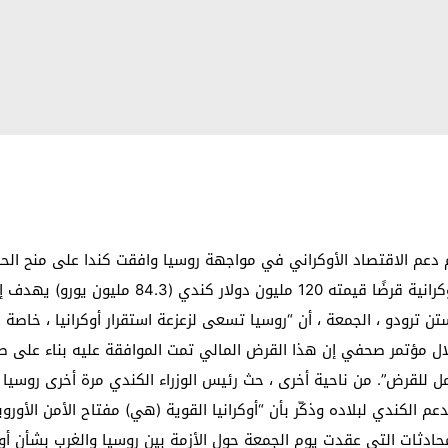
(84.3 مليون يورو). وافقت كندا على منح الحكومة ال
تن ترودو ، الجمعة ، أن “روسيا تسعى لزعزعة استقرار أوكرانيا ، خاصة
ل مؤتمر صحفي إن هذا القرض المالي تمت الموافقة عليه بناء على طلب أ
مل للقرض”. من ناحية أخرى ، حث رئيس الوزراء الكندي مرة أخرى روسيا 
دعم الكندي لبلاده وذكّر بأن “أوكرانيا القوية (هي) مفتاح الأمن الأور
لمحادثات التي عقدت يوم الجمعة حول الأزمة بين روسيا والغرب بشأن أوك