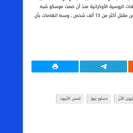
لاقات الروسية الأوكرانية منذ أن ضمت موسكو شبه
جزيرة القرم في عام 2014 في خطوة أعقبتها حرب في شرق أوكرانيا بين قوات كييف والانفصاليين الموالين لروسيا أسفرت عن مقتل أكثر من 13 ألف شخص ، وسط اتهامات بأن
يون الآن
دستور نيوز
لمس الآيبود