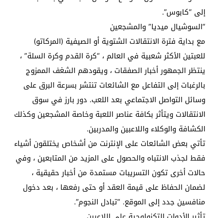
إلى “كابوس”.
“السوشيال ميديا” والمشجعين
مع بداية فترة الانتقالات الشتوية أو الصيفية (المركاتو)
للعبتين الأكثر شعبية في العالم ، “كرة القدم وكرة السلة” ،
ينتظر الجمهور أخبار الصفقات ، ويقودهم الشغف الممزوج
بالرغبات إلى التفاعل مع الشائعات تنتشر بسرعة البرق على
وسائل التواصل الاجتماعي بعد اللعب. دور بارز في سوق
الانتقالات ويتأثر بكافة عناصر اللعبة وخاصة المشجعين وكذلك
الكشافة والوكلاء واللاعبين والمدربين.
تأتي بعض الشائعات على الإنترنت من أشخاص يختلقون أشياء
فقط لجذب الانتباه والحصول على المزيد من المتابعين ، وفي
حالات أخرى تكون التسريبات مستمدة من أخبار حقيقية ،
لضمان الحفاظ على قيمة العقد أو حتى رفعها ، بعد دخول
منافسين جدد إلى الموقع. “تبادل النجوم”.
تأثير الأدوات التكنولوجية على اللاعبين