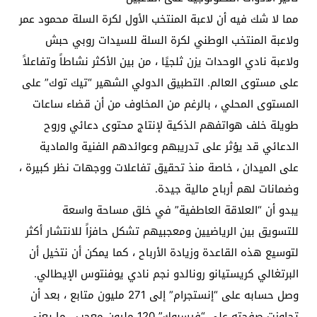
مما لا شك فيه أن لاعبة المنتخب الأول لكرة السلة محمود عمر
ولاعبة المنتخب الوطني لكرة السلة للسيدات روبي حبش
ولاعبة نادي الوحدات يزن ثلجيًا ، من بين الأكثر نشاطاً وتفاعلاً
على مستوى العالم. التطبيق الدولي الشهير “تيك توك” على
المستوى المحلي ، بالرغم من المخاوف من أن قضاء ساعات
طويلة خلف هواتفهم الذكية لإنتاج محتوى دعائي وروح
الدعائي قد يؤثر على تدريبهم وعوائدهم الفنية والمادية
على الميدان ، خاصة منذ تحقيق تفاعلات ووجهات نظر كبيرة ،
وضمانات لهم أرباح مالية جيدة.
يبدو أن “العلاقة العاطفية” في خلق مساحة واسعة
للتسويق بين الرياضيين ومعجبيهم تشكل حافزاً للانتشار أكثر
لتوسيع هذه القاعدة وزيادة الأرباح ، كما يمكن أن نتخيل أن
البرتغالي كريستيانو رونالدو نجم نادي يوفنتوس الإيطالي.
وصل حسابه على “إنستجرام” إلى 271 مليون متابع ، بعد أن
تجاوزت صفحته على “فيسبوك” 120 مليون معجب ، ما يعني