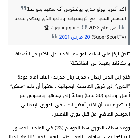
أكد أندريا بيرلو مدرب يوفنتوس أنه سعيد بمواصلة
الموسم المقبل مع كريستيانو رونالدو الذي ينتهي عقده
في عام 2022.
– سوبر سبورت 🏆
(SuperSportTV)
20 مارس 2021
“نحن نركز على نهاية الموسم. لقد سجل الكثير من الأهداف
وإمكاناته بعيدة عن المناقشة”.
فتح زين الدين زيدان ، مدرب ريال مدريد ، الباب أمام عودة
“الدون” إلى فريق العاصمة الإسبانية ، معتبراً أن ذلك “ممكن”.
أرسل رونالدو (36 عاما) رسالة إلى جماهير يوفنتوس عبر
إنستغرام بعد أن اختير أفضل لاعب في الدوري الإيطالي
الموسم الماضي من قبل دوري اللاعبين.
ووعد هداف الدوري هذا الموسم (23) في المنصب لجمهور
البيانكونيري ، “سنواصل العمل حتى اليوم الأخير لأننا معًا لدينا