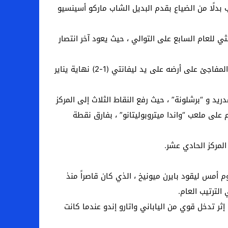
بدلًا من الضياع بقدم البديل الشاب ماركو أسينسيو
 للعام السابع على التوالي ، حيث يعود آخر انتصار
كما حافظ الريال على سجله الخالي من أي خسارة في الدوري الإسباني للمباراة الثامنة على التوالي ، وتحديداً منذ سقوطه المفاجئ على أرضه على يد ليفانتي (1-2) نهاية يناير
يد و “برشلونة” ، حيث رفع النقاط الثلاث إلى المركز
ديبورتيفو ألافيس اليوم على ملعب “واندا ميتروبوليتانو” ، بفارق نقطة
 أمس ليقود بايرن ميونيخ ، الذي كان قاصراً منذ
دي الشاب ألفونسو ديفيس إثر تدخل قوي من الياباني واتارو إندو عندما كانت