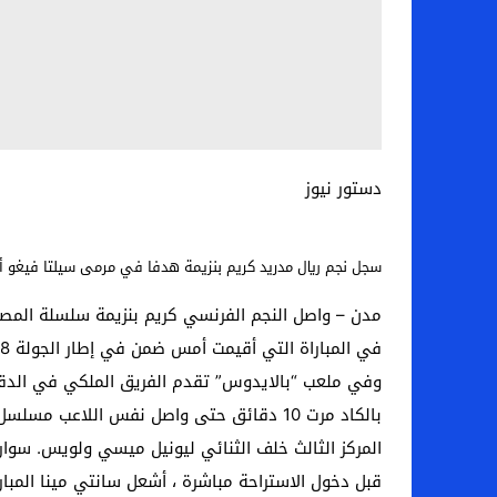
دستور نيوز
سجل نجم ريال مدريد كريم بنزيمة هدفا في مرمى سيلتا فيغو 
في المباراة التي أقيمت أمس ضمن في إطار الجولة 28 من دوري الدرجة الأولى الإسباني لكرة القدم ، لانتزاع الفريق الملكي ولقب الدوري مؤقتًا من غريمه التقليدي برشلونة.
وفي ملعب “بالايدوس” تقدم الفريق الملكي في الدقيقة 20 بفضل المهاجم الفرنسي الذي استغل هدية من الألماني توني كروس ليسجل بسهولة
المركز الثالث خلف الثنائي ليونيل ميسي ولويس. سواري
قبل دخول الاستراحة مباشرة ، أشعل سانتي مينا المبا