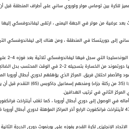
ز للكرة بين توماس مولر ولوروي ساني على أطراف المنطقة قبل أن تص
لث بعد عرضية من مولر في الجهة اليمنى ، ارتقى ليفاندوفسكي إليه
ساني إلى جوريتسكا في المنطقة ، ومن هناك إلى ليفاندوفسكي التي
ا ليفاندوفسكي ثلاثية بعد فوزه 4-2 على بوروسيا دورتموند في المرحلة الرابعة والعشرين.
أنقذ الشاب النرويجي اللامع إرلينج هالاند فريق بوروسيا دورتموند
ود والأصفر احتلال فريق. المركز الذي يؤهلهم لدوري أبطال أوروبا الم
 المركز الثاني في ترتيب الهدافين.