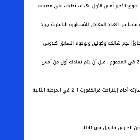
لى اللقب التاسع على التوالي في الدوري ، بفارق أربع نقاط مع لايبزيغ الثاني (61 مقابل 57) بعد أن تفوق الأخير أمس الأول بهدف نظيف على مضيفه
مسة أهداف فقط من العدد المعادل للأسطورة البافارية جيرد
أصبح ثاني أفضل هداف في تاريخ الدولي الألماني برصيد 271 هدفًا في 346 مباراة ، متجاوزًا نجم شالكه وكولين وبوخوم السابق كلاوس
دخل العملاق البافاري المواجهة بهيجة من تأهله إلى ربع نهائي دوري أبطال أوروبا بفوزه على لاتسيو 2-1 يوم الأربعاء و6-2 في المجموع ، قبل أن يتم تعادله أول من أمس
وهذا هو الانتصار السادس على التوالي لفريق هانزي فليك في مختلف المسابقات ، بما في ذلك أربعة في الدوري ، منذ خسارته أمام إينتراخت فرانكفورت 1-2 في المرحلة الثانية
حارس مانويل نوير (14).