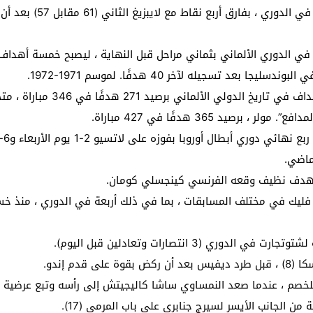
عاد بايرن ، الذي يطمح إ
إلى 35 هدفا هذا الموسم في الدوري الألماني بثماني مراحل قبل النهاية ، ليصبح خ
تسجيله لآخر 40 هدفًا. لموسم 1971-1972.
أفضل لاعب في العالم لعام 2020 
ماضي.
ة بهدف نظيف وقعه الفرنسي كينجسلي كومان.
3 انتصارات وتعادلين قبل اليوم).
دم إندو.
م ، عندما صعد النمساوي ساشا كاليجيتش إلى رأسه وتبع عرضية من ال
ن الجانب الأيسر لسيرج جنابري على باب المرمى (17).