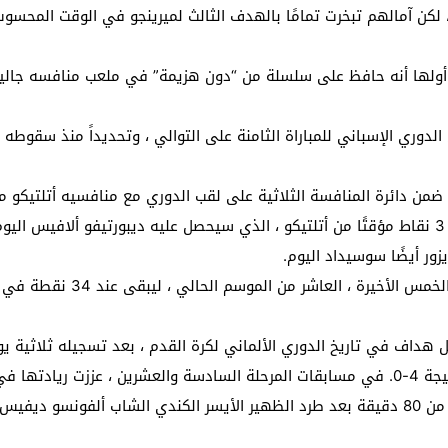
لكن آمالهم تبخرت تمامًا بالهدف الثالث لميرينجو في الوقت المحسوب 
 ، أولها أنه حافظ على سلسلة من “دون هزيمة” في ملعب منافسه جاليثي
ضمن دائرة المنافسة الثلاثية على لقب الدوري مع منافسيه أتلتيكو مدر
الثاني مؤقتًا بعد أن رفع رصيده إلى 60 نقطة. ، ليحرز 3 نقاط مؤقتًا من أتلتيكو ، الذي سيحصل عليه 
زور أيضًا سوسيداد اليوم.
 العاشر من الموسم الحالي ، ليبقى عند 34 نقطة في المركز الحادي عشر.
داف في تاريخ الدوري الألماني لكرة القدم ، بعد تسجيله ثلاثية يوم
وخاض البطل الألماني المباراة بعشرة لاعبين لما يقرب من 80 دقيقة بعد طرد الظهير الأيسر الكن