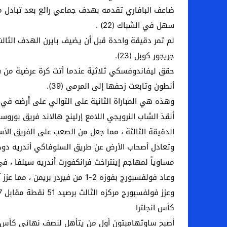
ضاعف البافاري تقدمه بهدف جماعي رائع بعد تبادل ممي
سهل في الشباك (22) .
لم تمر دقيقة واحدة قبل أن يضيف بايرن الهدف الثا
جريجور كوبل (23).
حقق ليفاندوفسكي ثلاثية عندما أتت كرة عرضية من 
أنطون وتابعت زحفها إلى المرمى (39).
وهذه هي المباراة الثانية على التوالي على أرضه في البوندسليجا التي سجل فيه
الدقيقة الثالثة ، مما جعل من الصعب على الفريق الأس
مساوياً لمهاجم إينتراخت فرانكفورت أندريه سيلفا ، في
وعاد فولفسبورج بفوزه 2-1 من فيردر بريمن ، مما عزز آماله في الوصول إلى دوري أبطال أوروبا ، كما تغلب أينتراخت فرانكفورت على ضيفه يونيون برلين 5-2 بفضل ثنائية سيلفا.
وعزز فولفسبورج مركزه الثالث برصيد 51 نقطة مقابل 47 لأينتراخت فرانكفورت الرابع آخر المراكز المؤهلة لدوري أبطال أوروبا فيما احتل دورتموند المركز الخامس برصيد 47 نقطة.
كأس انجلترا