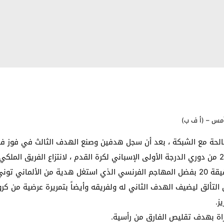
أمس – (أ ف ب)
 في الشباك.
ز.
راة بهدف تقليص الفارق من رأسية.