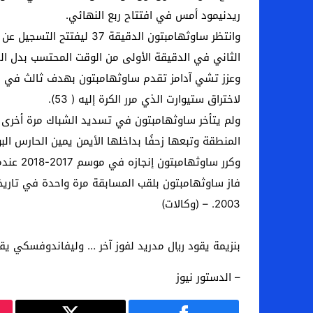
ريدنيمود أمس في افتتاح ربع النهائي.
وانتظر ساوثهامبتون الدق
الثاني في الدقيقة الأولى من الوقت المحتسب بدل ال
لاختراق ستيوارت الذي مرر الكرة إليه ( 53).
المنطقة وتبعها زحفًا بداخلها الأيمن يمين الحارس البو
وكرر ساوثهامبتون إنجازه في موسم 2017-2018 عندما وصل إلى دور الأربعة قبل أن يخسر 0-2 أمام تشيلسي الذي فاز لاحقا باللقب على حساب مانشستر يونايتد 1-0.
2003. – (وكالات)
بنزيمة يقود ريال مدريد لفوز آخر … وليفاندوفسكي يق
– الدستور نيوز