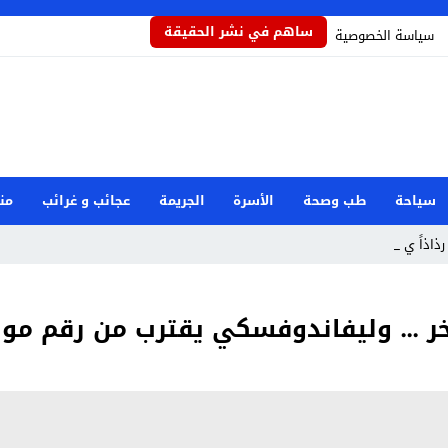
ساهم في نشر الحقيقة
سياسة الخصوصية
سياحة
طب وصحة
الأسرة
الجريمة
عجائب و غرائب
من
رذاذاً يحمي الم_
آخر … وليفاندوفسكي يقترب من رقم مول