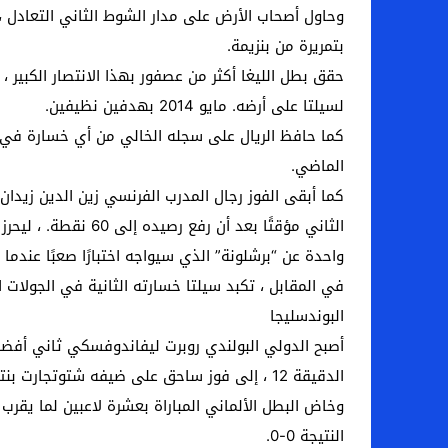
وحاول أصحاب الأرض على مدار الشوط الثاني التعادل ، 
بتمريرة من بنزيمة.
حقق بطل الليغا أكثر من عصفور بهذا الانتصار الكبير
لسيلتا على أرضه. مايو 2014 بهدفين نظيفين.
الماضي.
كما أبقى الفوز رجال المدرب الفرنسي زين الدين زيدان 
واحدة عن “برشلونة” الذي سيواجه اختبارًا صعبًا عندما ي
في المقابل ، تكبد سيلتا خسارته الثانية في الجولات الخمس الأخيرة ،
البوندسليجا
أصبح الدولي البولندي روبرت ليفاندوفسكي ثاني أفضل ه
الدقيقة 12 ، إلى فوز ساحق على ضيفه شتوتجارت بنتيجة 4-0. في مسابقات المرحلة السادسة والعشرين ، عززت ريادتها في الترتيب العام.
النتيجة 0-0.