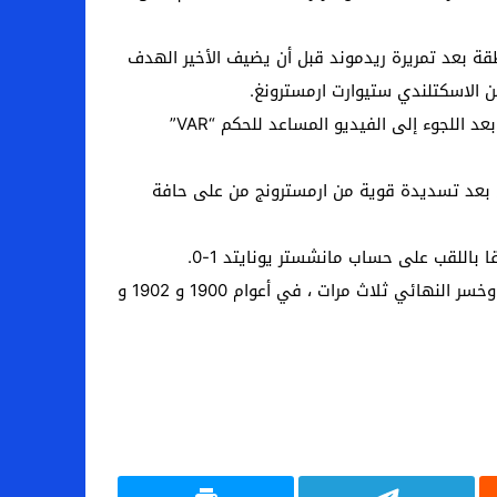
داخل المنطقة بعد تمريرة ريدموند قبل أن يضيف الأخير الهدف
 الاسكتلندي ستيوارت ارمسترونغ.
وعزز تشي آدامز تقدم ساوثهامبتون بهدف ثالث في بداية الشوط الثاني بتسديدة قوية من خارج المنطقة لكن تم إلغاؤها بعد اللجوء إلى الفيديو المساعد للحكم “VAR”
 كرة مرتدة من القائم الأيمن بعد تسديدة قوية من ارمسترونج من على حافة
فاز ساوثهامبتون بلقب المسابقة مرة واحدة في تاريخه ، وكان ذلك في عام 1976 عندما تغلب على مانشستر يونايتد 1-0 ، وخسر النهائي ثلاث مرات ، في أعوام 1900 و 1902 و