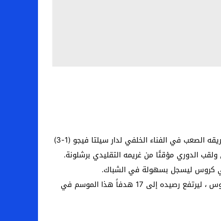
مدن – واصل النجم الفرنسي كريم بنزيمة سلسلة المصالحة مع الشبكة ، بعد أن سجل هدفين وصنع الهدف الثالث في فوز فريقه الصعب في الفناء الخلفي لدار سيلتا فيجو (1-3)
بالكاد مرت 10 دقائق حتى واصل نفس اللاعب مسلسل التألق ليضيف الهدف الثاني له ولفريقه وأيضاً بتمريرة عرضية من كروس ، ليرتفع رصيده إلى 17 هدفاً هذا الموسم في