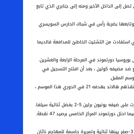
ل إلى الداخل الأخير ومنه إلى جنابري الذي تابع
ا وتابعها بضربة رأس في شباك الحارس السويسري
 استفادت من التشتيت الخاطئ للمدافعة فالديما
 من الخسارة بتسجيله 2-2 في الوقت المحتسب بدل الضائع ضد مضيفه كولين ، بعد أن افتتح التسجيل في
وسم المقبل.
وتعادل أصحاب الأرض عن طريق السلوفاكي أندريه دودا (35 من ركلة جزاء) ومنحهم إسماعيل جاكوبس (65) التقدم قبل أن ينقذهم هالاند بهدفه 21 في الدوري هذا الموسم ،
أصبح ساوثهامبتون أول من يتأهل لنصف نهائي كأس الاتحاد الإنجليزي لكرة القدم بفوزه على بورنموث دوري الدرجة الثانية 3-صفر بينها ثنائية وتمريرة حاسمة للمهاجم ناثان