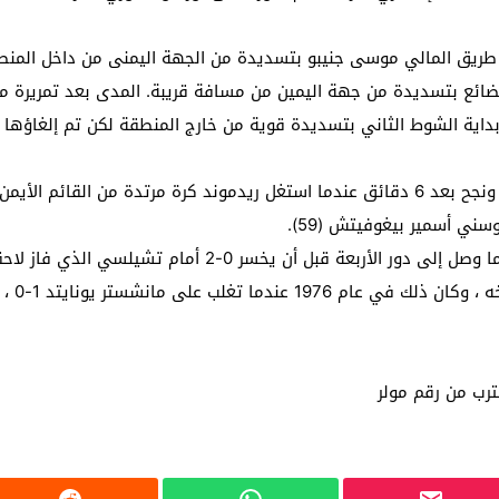
يقة 37 ليفتتح التسجيل عن طريق المالي موسى جنيبو بتسديدة من الجهة اليمنى من 
ضائع بتسديدة من جهة اليمين من مسافة قريبة. المدى بعد تمريرة من
ولم يتأخر ساوثهامبتون في تسديد الشباك مرة أخرى ونجح بعد 6 دقائق عندما استغل ريدموند
سني أسمير بيغوفيتش (59).
ترب من رقم مولر