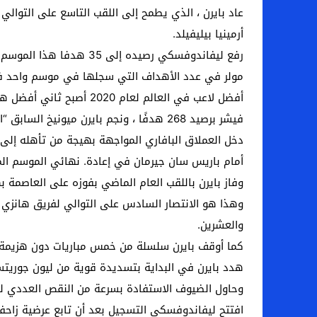
أرمينيا بيليفيلد.
رفع ليفاندوفسكي رصيده 
مولر في عدد الأهداف التي سجلها في موسم واحد في البوندسليجا بعد 
فيشر برصيد 268 هدفًا ، ونجم بايرن ميونيخ السابق “المدافع”. مولر ، برصيد 365 هدفًا في 427 مباراة.
أمام باريس سان جيرمان في إعادة. نهائي الموسم ال
وفاز بايرن باللقب العام الماضي بفوزه على العاصم
والعشرين.
كما أوقف بايرن سلسلة من خمس مباريات دون هزيمة لشتوتجارت في الدوري (
هدد بايرن في البداية بتسديدة قوية من ليون جوريتسكا (8) ، قبل طرد ديفيس بعد أن ركض بقوة على ق
وحاول الضيوف الاستفادة بسرعة من النقص العددي للخص
افتتح ليفاندوفسكي التسجيل بعد أن تابع عرضية زاحفة م