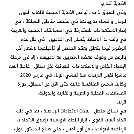
الأندية تتدرب
وفي السياق ذاته ، تواصل الأندية المحلية لألعاب القوى
للرجال والنساء تدريباتها في مختلف مناطق المملكة ، في
إطار الاستعدادات للمشاركة في المسابقات المحلية والعربية ،
في وقت بدأ الإحباط يتسلل إلى اللاعبين ، في ظل عدم
الوضوح فيما يتعلق بعقد الحدثين أو تأجيلهما لإشعار آخر.
بالرغم من وقوف معظم المدربين مع لاعبيهم ، إلا في مرحلة
الإعداد الخاص والاستعدادات النهائية لكل سباق ، خاصة أنهم
عاشوا نفس الارتباك منذ تفشي الوباء في مارس 2020 ،
وكانت شمس المنافسة غائبة حتى الآن عن السباق. دورة
المسابقات المحلية والعربية والقارية والدولية.
قريب
في سياق متصل ، نفذت الاتحادات الرياضية ، بما في ذلك
اتحاد ألعاب القوى ، قرار اللجنة الأولمبية بإغلاق الاتحادات
الرياضية لأبوابها ، من أول أمس ، حتى صباح الدستور نيوز ،