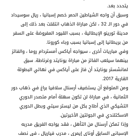
يتحدد بعد.
وسبق أن واجه الشياطين الحمر خصم إسبانيا ، ريال سوسيداد
في دور الـ 32 ، لكن مباراة الذهاب انتقلت بعد ذلك إلى
مدينة تورينو الإيطالية ، بسبب القيود المفروضة على السفر
من بريطانيا إلى إسبانيا بسبب وباء كورونا.
وفي مباريات أخرى ، سيواجه أياكس أمستردام روما ، والفائز
بينهما سيلعب الفائز من مباراة يونايتد وغرناطة. سبق
لمانشستر يونايتد أن فاز على أياكس في نهائي البطولة
القارية 2017.
ومن المتوقع أن يستضيف أرسنال سلافيا براغ في ذهاب دور
الثمانية ، في مباراة لن تكون سهلة أمام متصدر الدوري
التشيكي الذي أطاح بكل من ليستر سيتي وبطل الدوري
الاسكتلندي في الجولتين الأخيرتين.
وإذا تمكن آرسنال من التأهل ، فقد يواجه الفريق مدربه
الإسباني السابق أوناي إيمري ، مدرب فياريال ، في نصف