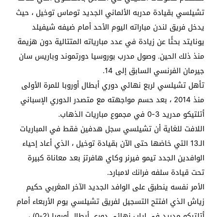
تشيلسي بقيادة مدربه الألماني الجديد توماس توخيل ، حيث
يدخل فريق لندن مباراته اليوم الأحد أمام ضيفه شيفيلد
يونايتد بحثًا عن زيادة في عدد مبارياته المتتالية دون هزيمة
منذ ذلك الحين. وصول مدرب بوروسيا دورتموند وباريس سان
جيرمان الفرنسي السابق إلى 14.
تأهل تشيلسي لربع نهائي دوري أبطال أوروبا للمرة الأولى
منذ 2014 ، بعد حسم مواجهته مع متصدر الدوري الإسباني
أتلتيكو مدريد 3-0 في مجموع مباريات الذهاب.
اللافت للغاية أن تشيلسي سجل هدفين فقط في المباريات
الـ13 التي خاضها حتى الآن بقيادة توخيل ، الذي أعاد إحياء
الوافدين الجدد تيمو فيرنر وكاي هافرتز بعد معاناة كبيرة
تحت قيادة سلفه فرانك لامبارد.
الأمر نفسه ينطبق على الوافد الجديد الآخر المغربي حكيم
زياش الذي افتتح التسجيل لفريق تشيلسي يوم الأربعاء أمام
أتلتيكو مدريد في إياب نهائي دوري أبطال أوروبا (2-0) ،