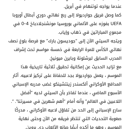
عندما يواجه توتنهام في أبريل.
كما وصل فريق جوارديولا إلى ربع نهائي دوري أبطال أوروبا
UEFA بفوزه على الألماني بوروسيا مونشنجلادباخ 4-0 في
مجموع المباراتين في ذهاب وإياب.
ويتجه السيتي الآن إلى “جوديسون بارك” مع فرصة بلوغ نصف
نهائي الكأس للمرة الرابعة في خمسة مواسم تحت إشراف
المدرب السابق لبرشلونة وبايرن ميونيخ.
مع تزايد الحديث عن إمكانية تحقيق ثلاثية تاريخية هذا
الموسم ، يعمل جوارديولا بجد للحفاظ على تركيز لاعبيه. أثار
المدافع الأوكراني ألكسندر زينتشينكو غضب مدربه الإسباني
الأسبوع الماضي ، عندما تفاخر بأن السيتي لديه “أفضل
اللاعبين في العالم” وأنه أمام “أهم شهرين في مسيرتنا”. “.
سارع الإسباني إلى الحد من تفاؤل لاعبه الأوكراني ، مدركًا
صعوبة التحديات التي تنتظر فريقه من الآن وحتى نهاية
الموسم ، وهو ما أكده أيضًا صانع الألعاب دي بروين.