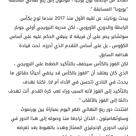
“يوروبا” المسابقة “.
يبحث يونايتد عن لقبه الأول منذ 2017 عندما توج بكأس
الرابطة والدوري الأوروبي ، لكن مدربه النرويجي أولي جونار
سولشاير يصر على أن فريقه لا ينبغي الحكم عليه على أساس
الكؤوس ، بل على أساس التقدم الذي أحرزه. تحت قيادة
هدافه السابق.
لكن الفوز بالكأس سيخفف بالتأكيد الضغط على النرويجي ،
الذي كان يعتقد أن “الفوز بالكأس قد يخفي أحيانًا حقائق ما
يحدث في النادي (تحسن في الأداء أم لا). لكننا نهدف
بالتأكيد إلى الفوز لأنه السبب وراء لعب كرة القدم. أنت تهدف
دائمًا إلى الفوز بالألقاب “.
افتتحت دور ربع النهائي ظهر اليوم بمباراة بين بورنموث
وساوثهامبتون ، اللذان تراجعا منذ وصوله إلى هذا الدور في
ترتيب الدوري الإنجليزي الممتاز وهدد بالهبوط بعد تعرضه