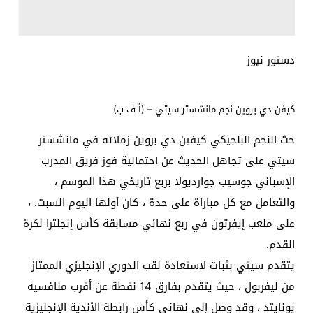
دستور نيوز
كيفن دي بروين نجم مانشستر سيتي – (أ ف ب)
حث النجم البلجيكي كيفين دي بروين زملائه في مانشستر
سيتي على تجاهل الحديث عن احتمالية فوز فريق المدرب
الإسباني جوسيب جوارديولا بربع تاريخي هذا الموسم ،
والتعامل مع كل مباراة على حدة ، كان أولها اليوم السبت. ،
على ملعب إيفرتون في ربع نهائي مسابقة كأس إنجلترا لكرة
القدم.
يتقدم سيتي بثبات لاستعادة لقب الدوري الإنجليزي الممتاز
من ليفربول ، حيث يتقدم بفارق 14 نقطة عن أقرب منافسيه
يونايتد ، وقد وصل إلى نهائي كأس رابطة الأندية الإنجليزية