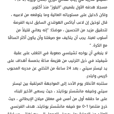
مسجلا هدفه الأول بقميص “البلوز” منذ أكتوبر.
ولكن كدليل على مستوياته العالية وما يتوقعه من لاعبيه ،
قال توخيل إن لاعب أياكس الهولندي السابق لديه الفرصة
لتحقيق مزيد من التحسين ، موضحًا: “إنه يعاني قليلاً من
أسلوب لعبنا. يجب أن يتكيف مع صيغتنا وأن يكون أكثر اتساقًا
مع الكرة. “
لا ينبغي أن يواجه تشيلسي صعوبة في التغلب على عقبة
شيفيلد في ذيل الترتيب من هزيمة مذلة بخمسة أهداف على
يد ليستر سيتي ، بعد 24 ساعة من التخلي عن مدربه المحبوب
كريس وايلدر.
ستتجه الأنظار يوم الأحد إلى المواجهة المرتقبة بين ليستر
سيتي وضيفه مانشستر يونايتد ، حيث يسعى الأخير للبناء
على ما حققه أول من أمس في معقل ميلان الإيطالي ، حيث
خرج منتصرا 1-0 مع ضيفه مانشستر يونايتد. هدف الفرنسي
العائد من الإصابة بول بوجبا ، للوصول إلى ربع نهائي مسابقة