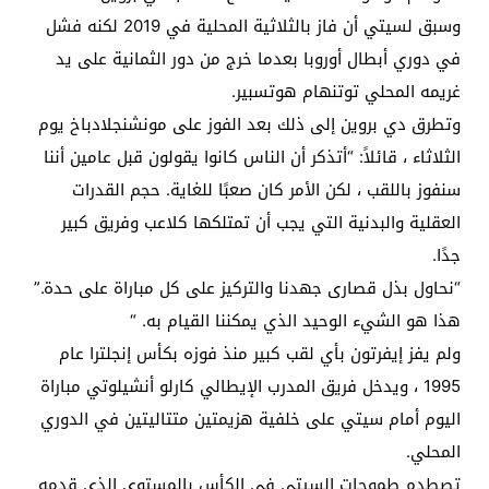
وسبق لسيتي أن فاز بالثلاثية المحلية في 2019 لكنه فشل
في دوري أبطال أوروبا بعدما خرج من دور الثمانية على يد
غريمه المحلي توتنهام هوتسبير.
وتطرق دي بروين إلى ذلك بعد الفوز على مونشنجلادباخ يوم
الثلاثاء ، قائلاً: “أتذكر أن الناس كانوا يقولون قبل عامين أننا
سنفوز باللقب ، لكن الأمر كان صعبًا للغاية. حجم القدرات
العقلية والبدنية التي يجب أن تمتلكها كلاعب وفريق كبير
جدًا.
“نحاول بذل قصارى جهدنا والتركيز على كل مباراة على حدة.”
هذا هو الشيء الوحيد الذي يمكننا القيام به. “
ولم يفز إيفرتون بأي لقب كبير منذ فوزه بكأس إنجلترا عام
1995 ، ويدخل فريق المدرب الإيطالي كارلو أنشيلوتي مباراة
اليوم أمام سيتي على خلفية هزيمتين متتاليتين في الدوري
المحلي.
تصطدم طموحات السيتي في الكأس بالمستوى الذي قدمه