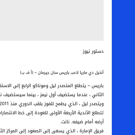
دستور نيوز
أنخيل دي ماريا لاعب باريس سان جيرمان – (أ ف ب)
باريس – يتطلع المتصدر ليل وموناكو الرابع إلى الاست
الثاني ، عندما يستضيف أول نيمز ، بينما سيستضيف ناد
ويتصدر ليل ، الذي يطمح للفوز بلقب الدوري منذ 2011 ، الترتيب العام بفارق ثلاث نقاط عن سان جيرمان وليون (63 إلى 60) ، بينما يبعد موناكو أربع نقاط عن آخر نقطتين.
تتطلع الأندية الأربعة الأولى للعودة إلى خط الانتصا
أرضه أمام ضيفه. نانت.
فريق الإمارة ، الذي يسعى إلى الصعود إلى المركز الثا