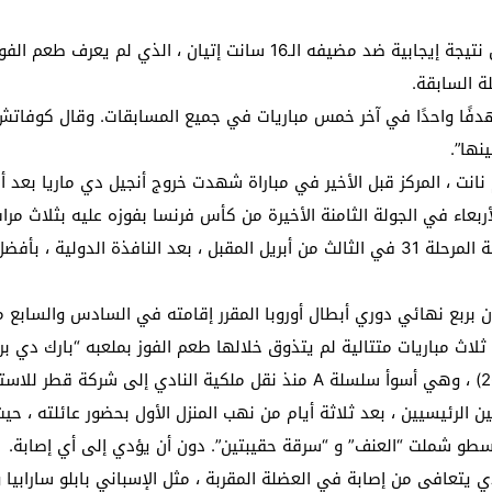
يأمل فريق المدرب الكرواتي نيكو كوفاتش في تحقيق نتيجة إيجابية ضد مضيفه
ة السابقة.
دفًا واحدًا في آخر خمس مباريات في جميع المسابقات. وقال كوفاتش 
نها”.
مرحلة السابقة أمام نانت ، المركز قبل الأخير في مباراة شهدت خروج أنجيل دي مار
بعاء في الجولة الثامنة الأخيرة من كأس فرنسا بفوزه عليه بثلاث مر
واستعد فريق العاصمة ، الذي سيستضيف ليل في قمة المرحلة 31 في الثالث من أبريل المقبل 
 بربع نهائي دوري أبطال أوروبا المقرر إقامته في السادس والسابع من 
اعبين الرئيسيين ، بعد ثلاثة أيام من نهب المنزل الأول بحضور عائلته
ة سطو شملت “العنف” و “سرقة حقيبتين”. دون أن يؤدي إلى أي إصابة.
ذي يتعافى من إصابة في العضلة المقربة ، مثل الإسباني بابلو سارابيا و