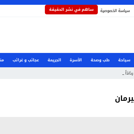
ساهم في نشر الحقيقة
سياسة الخصوصية
سياحة
طب وصحة
الأسرة
الجريمة
عجائب و غرائب
من
رذاذاً يحمي ال _
رمان