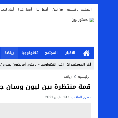
.
الصفحة الرئيسية
من نحن
أتصل بنا
أرسل خبرا
أعلن لدينا
الأخبار
المجتمع
تكنولوجيا
رياضة
أخر المستجدات
اخبار التكنولوجيا – باحثون أمريكيون يطورون 
Stop
الرئيسية
رياضة
قمة منتظرة بين ليون وسان جي
Previous
Next
صدى الملاعب
19 مارس 2021