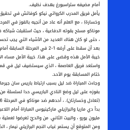
أمام مضيفه ستراسبورغ بهدف نظيف.
وخسارة) ، مع العلم أنه عاد من أنجيه بالفوز في المرحل
موناكو مسلح بقوته الدفاعية ، حيث استقبلت شباكه ه
، حتى لو كان هناك العديد من الأشياء التي يجب تحسي
بعد أن سقط على أرضه 1-2 في ال
خيبة الأمل هذه وقضى على هذا. خيبة الأمل مساء الأر
ختام المسابقة يوم الأحد.
وجاءت المباراة ضد ليل بسبب ارتباط باريس سان جيرمان
(تعادل وخسارتان). ، أحدهم ضد موناكو في المرحلة 26) ، وهي أسوأ سلسلة A منذ نقل ملكية النادي إلى شركة قطر للاستثمارات الرياضية في عام 2011.
بدأ دي ماريا والبرازيلي ماركينيوس المباراة أمام الل
مليون يورو ، والبيت الثاني. من والديّ تعرضوا لعملي
ومن المتوقع أن يستمر غياب النجم البرازيلي نيمار ، ال