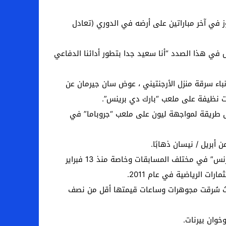
 الـ16 سانت إتيان ، الذي لم يعرف طعم الفوز في آخر مباراتين على أرضه في الدوري (تعادل
في هذا الصدد “أنا سعيد جدا بتطور أدائنا الدفاعي
يا بعد أنباء سرقة منزل الأرجنتيني ، عوض سان جيرمان عن
ات نظيفة على ملعب “بارك دي برينس”.
، بعد النافذة الدولية ، بأفضل طريقة لمواجهة ليون على ملعب “جروباما” في
أبريل / نيسان ذهابًا.
بفوزه على ليل وضع النادي الباريسي حدا لسلسلة من ثلاث مباريات متتالية لم يتذوق خلالها طعم الفوز بملعبه “بارك دي برنس” في مختلف المسابقات وخاصة منذ 13 فبراير
 ، حيث سُرقت مجوهرات وساعات قيمتها أقل من نصف
خوان بيرنات.