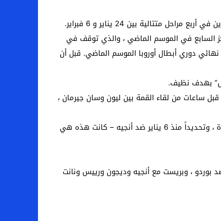
تتالية بين 24 يناير و 6 فبراير.
مركز السابع في الموسم الماضي ، والذي توقف في
ة. مرة منذ عام 1997 ، مع العلم أنها وصلت إلى نصف نهائي دوري أبطال أوروبا الموسم الماضي. قبل أن
ينس” بهدف نظيف.
بل ساعات من لقاء القمة بين ليون وسان جيرمان ،
يمر فريق المدرب كريستوف جالتير بفترة متقلبة ، حيث أنه على الرغم من أنه لم يتكبد أي خسارة في الدوري في آخر 11 مباراة ، وتحديداً منذ 6 يناير ضد أنجيه – كانت هذه هي
ضد بوردو ، وبريست مع أنجيه وديجون ورييس ونانت