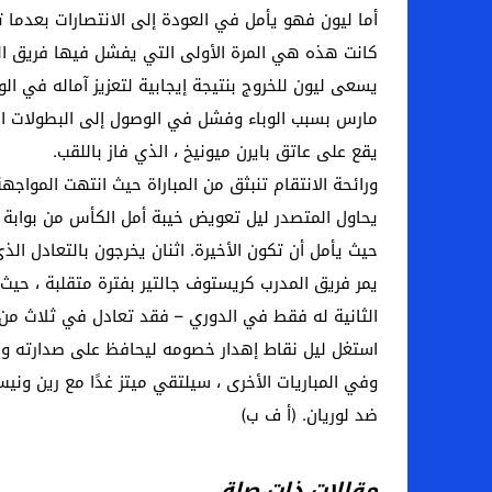
أما ليون فهو يأمل في العودة إلى الانتصارات بعدما تعادل 1-1 في المرحلة الأخيرة مع مضيفه رييس في المرح
كانت هذه هي المرة الأولى التي يفشل فيها فريق المدرب رودي
يسعى ليون للخروج بنتيجة إيجابية لتعزيز آماله في ال
يقع على عاتق بايرن ميونيخ ، الذي فاز باللقب.
ورائحة الانتقام تنبثق من المباراة حيث انتهت الموا
يحاول المتصدر ليل تعويض خيبة أمل الكأس من بوابة 
حيث يأمل أن تكون الأخيرة. اثنان يخرجون بالتعادل الذ
الثانية له فقط في الدوري – فقد تعادل في ثلاث من 
استغل ليل نقاط إهدار خصومه ليحافظ على صدارته ويعزز آ
وفي المباريات الأخرى ، سيلتقي ميتز غدًا مع رين وني
ضد لوريان. (أ ف ب)
مقالات ذات صلة