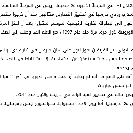
لة السابقة.
 جارسيا في تحقيق انتصارين متتاليين منذ أن خرجوا منتصرين في أربع مراحل م
وصول إلى البطولة القارية الرئيسية الموسم المقبل ، بعد أن احتل ال
مارس بسبب الوباء وفشل في الوصول إلى البطولات الأوروبية لأول مر
جهة الأولى بين الفريقين بفوز ليون على سان جيرمان في “بارك دي بر
ضيفه نيمس ، حيث سيتمكن من الابتعاد بفارق ست نقاط في الصدارة ق
ي يخدمه.
آخر خمس مباريات.
ماله في تحقيق لقبه الرابع في تاريخه والأول منذ 2011.
س مع مارسيليا. أما يوم الأحد ، فسيواجه ستراسبورغ لينس ومونبلييه 