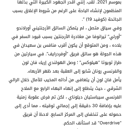
بموسم 2021. لقب. إنني أقدر الجهود الكبيرة التي بذلها
المنظمون لإنشاء الباحة على الرغم من شروط الإغلاق بسبب
الجائحة (كوفيد 19) ”.
وفي سياق متصل ، لم يتمكن السائق الأرجنتيني أورلاندو
“أورلي” تيرانوفا من مغادرة الأرجنتين بسبب قيود السفر في
بلاده ، ومن المتوقع أن يكون أقرب منافس بن سعيدان في
هذه الجولة هو سائق فريق “أوفردرايف”. في سيارتين من
طراز تويوتا “هيلوكس” ؛ وصل الهولندي إريك فان لون
والفرنسي رونان شابو إلى العقبة بعد ظهر الأربعاء.
يأمل فان لون أن يتعافى من أدائه المخيب للآمال خلال الرالي
الشرقي ، حيث يتطلع إلى إنهاء البهاء الرابع مع الملاح
الفرنسي سيباستيان ديلوناي ، لكن تم فرض عقوبة زمنية
عليه بإضافة 30 دقيقة إلى إجمالي توقيته ، مما أدى إلى
حصوله على تنخفض إلى المركز السابع. لاحظ أن فريق
“Overdrive” قد استأنف الحكم.