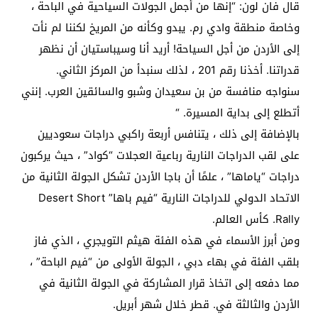
قال فان لون: “إنها من أجمل الجولات السياحية في الباحة ،
وخاصة منطقة وادي رم. يبدو وكأنه من المريخ لكننا لم نأت
إلى الأردن من أجل السياحة! أريد أنا وسيباستيان أن نظهر
قدراتنا. أخذنا رقم 201 ، لذلك سنبدأ من المركز الثاني.
سنواجه منافسة من بن سعيدان وشبو والسائقين العرب. إنني
أتطلع إلى بداية المسيرة. “
بالإضافة إلى ذلك ، يتنافس أربعة راكبي دراجات سعوديين
على لقب الدراجات النارية رباعية العجلات “كواد” ، حيث يركبون
دراجات “ياماها” ، علمًا أن باجا الأردن تشكل الجولة الثانية من
الاتحاد الدولي للدراجات النارية “فيم باها” Desert Short
Rally. كأس العالم.
ومن أبرز الأسماء في هذه الفئة هيثم التويجري ، الذي فاز
بلقب الفئة في بهاء دبي ، الجولة الأولى من “فيم الباحة” ،
مما دفعه إلى اتخاذ قرار المشاركة في الجولة الثانية في
الأردن والثالثة في. قطر خلال شهر أبريل.