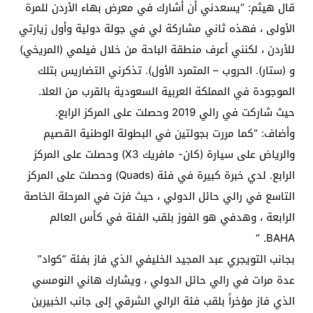
قال هيثم: “يسعدني أن أشارك في معرض بهاء الأردن للمرة
الأولى ، فهذه ثاني مشاركة لي في جولة دولية وأول زيارتي
للأردن ، لكنني أعرف منطقة الباحة من خلال فيلمي (المريخي)
و (ستار). الحروب – المتمرد الأول). تذكرني التضاريس بتلك
الموجودة في المملكة العربية السعودية بالقرب من العلا.
حيث شاركت في رالي 2019 وحصلت على المركز الرابع.
وأضاف: “كما مررت بجولتين في البطولة الوطنية القصيم
والرياض على سيارة (كان- مافريك X3) وحصلت على المركز
الرابع. لدي خبرة كبيرة في فئة (Quads) وحصلت على المركز
التاسع في رالي حائل الدولي ، حيث فزت في المرحلة الخاصة
الرابعة ، وهدفي هو الفوز بلقب الفئة في كأس العالم
BAHA. “
بجانب التويجري عبد المجيد الخليفي الذي فاز بفئة “كواد”
عدة مرات في رالي حائل الدولي ، ويشارك هاني النومسي
الذي فاز مؤخراً بلقب فئة الرالي الشرقي إلى جانب الخبيرين