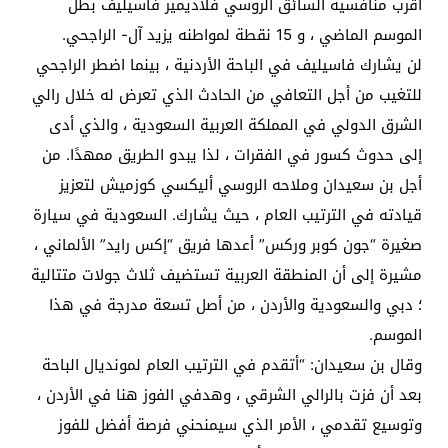
أقرب منافسيه السائق الروسي فلاديمير فاسيليف بطل
الموسم الماضي ، و 15 نقطة لمواطنه يزيد آل- الراجحي.
لن يشارك فاسيليف في الباحة الأردنية ، بينما اضطر الراجحي
للتغيب من أجل التعافي من الحادث الذي تعرض له خلال رالي
الشرق الدولي في المملكة العربية السعودية ، والذي أدى
إلى حدوث كسور في الفقرات ، لذا يبدو الطريق ممهدًا. من
أجل بن سعيدان وملاحه الروسي أليكسي كوزميش لتعزيز
قيادته في الترتيب العام ، حيث يشارك. السعودية في سيارة
صغيرة “جون كوبر وركس” أعدها فريق “إكس رايد” الألماني ،
مشيرة إلى أن المنطقة العربية تستضيف ثلاث جولات متتالية
؛ دبي والسعودية والأردن ، من أصل تسعة مدرجة في هذا
الموسم.
وقال بن سعيدان: “أتقدم في الترتيب العام لمونديال الباحة
بعد أن فزت بالرالي الشرقي ، وهدفي الفوز هنا في الأردن ،
وتوسيع تقدمي ، الأمر الذي سيمنحني فرصة أفضل للفوز