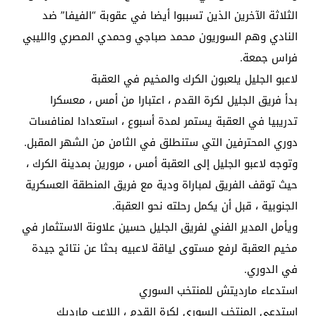
الثلاثة الآخرين الذين تسببوا أيضا في عقوبة “الفيفا” ضد
النادي وهم السوريون محمد صباجي وحمدي المصري والليبي
فراس جمعة.
لاعبو الجليل يلعبون الكرك والمخيم في العقبة
بدأ فريق الجليل لكرة القدم ، اعتبارا من أمس ، معسكرا
تدريبيا في العقبة يستمر لمدة أسبوع ، استعدادا لمنافسات
دوري المحترفين التي ستنطلق في الثامن من الشهر المقبل.
وتوجه لاعبو الجليل إلى العقبة أمس ، مرورين بمدينة الكرك ،
حيث توقف الفريق لمباراة ودية مع فريق المنطقة العسكرية
الجنوبية ، قبل أن يكمل رحلته نحو العقبة.
ويأمل المدير الفني لفريق الجليل حسين علاونة الاستثمار في
مخيم العقبة لرفع مستوى لياقة لاعبيه بحثا عن نتائج جيدة
في الدوري.
استدعاء مارديتش للمنتخب السوري
استدعى المنتخب السوري لكرة القدم ، اللاعب مارديك