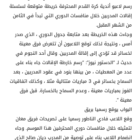
رسم لاعبو أندية كرة القدم المحترفة خريطة متوقعة لسلسلة
إقالات المدربين خلال منافسات الدوري التي تبدأ في الثامن
من الشهر المقبل.
وجاءت هذه الخريطة بعد متابعة جدول الدوري ، الذي صدر
أمس ، ونتيجة لذلك توقع اللاعبون أن تتعرض فرق معينة
لخسائر قد تؤدي إلى إقالة المدربين. وقال أحد النجوم في
حديث لـ “الدستور نيوز”: “رسم خارطة الإقالات جاء بناء على
عدد من المعطيات ، من بينها بنود في عقود المدربين ، بعد
السماح بخسائر في 3 مباريات متتالية مثلا ، وكذلك اتفاقيات
الفوز بمباريات معينة ، وعدم السماح بالخسارة. قبل فرق
معينة “.
البواب يوقع رسميا بريق
وقع اللاعب فادي الناطور رسميا على تصريحات فريق معان
لتمثيله خلال منافسات دوري المحترفين هذا الموسم. وجاء
انضمام اللاعب بناء على توصية من المدرب ديان صالح الذي