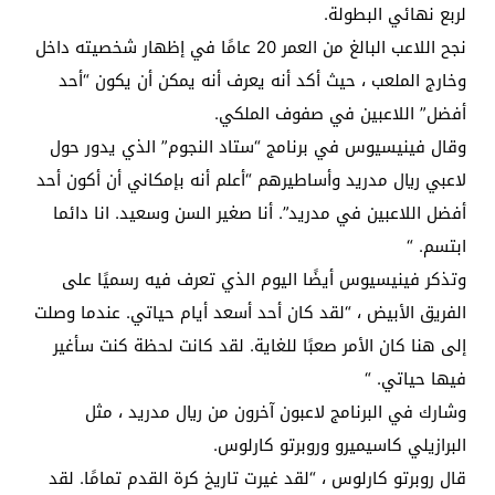
لربع نهائي البطولة.
نجح اللاعب البالغ من العمر 20 عامًا في إظهار شخصيته داخل
وخارج الملعب ، حيث أكد أنه يعرف أنه يمكن أن يكون “أحد
أفضل” اللاعبين في صفوف الملكي.
وقال فينيسيوس في برنامج “ستاد النجوم” الذي يدور حول
لاعبي ريال مدريد وأساطيرهم “أعلم أنه بإمكاني أن أكون أحد
أفضل اللاعبين في مدريد”. أنا صغير السن وسعيد. انا دائما
ابتسم. “
وتذكر فينيسيوس أيضًا اليوم الذي تعرف فيه رسميًا على
الفريق الأبيض ، “لقد كان أحد أسعد أيام حياتي. عندما وصلت
إلى هنا كان الأمر صعبًا للغاية. لقد كانت لحظة كنت سأغير
فيها حياتي. “
وشارك في البرنامج لاعبون آخرون من ريال مدريد ، مثل
البرازيلي كاسيميرو وروبرتو كارلوس.
قال روبرتو كارلوس ، “لقد غيرت تاريخ كرة القدم تمامًا. لقد