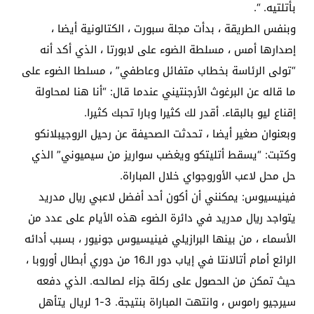
بأتلتيه. “.
وبنفس الطريقة ، بدأت مجلة سبورت ، الكتالونية أيضا ،
إصدارها أمس ، مسلطة الضوء على لابورتا ، الذي أكد أنه
“تولى الرئاسة بخطاب متفائل وعاطفي” ، مسلطا الضوء على
ما قاله عن البرغوث الأرجنتيني عندما قال: “أنا هنا لمحاولة
إقناع ليو بالبقاء. أقدر لك كثيرا وبارا تحبك كثيرا.
وبعنوان صغير أيضا ، تحدثت الصحيفة عن رحيل الروجيبلانكو
وكتبت: “يسقط أتليتكو ​​ويغضب سواريز من سيميوني” الذي
حل محل لاعب الأوروجواي خلال المباراة.
فينيسيوس: يمكنني أن أكون أحد أفضل لاعبي ريال مدريد
يتواجد ريال مدريد في دائرة الضوء هذه الأيام على عدد من
الأسماء ، من بينها البرازيلي فينيسيوس جونيور ، بسبب أدائه
الرائع أمام أتالانتا في إياب دور الـ16 من دوري أبطال أوروبا ،
حيث تمكن من الحصول على ركلة جزاء لصالحه. الذي دفعه
سيرجيو راموس ، وانتهت المباراة بنتيجة. 3-1 لريال يتأهل