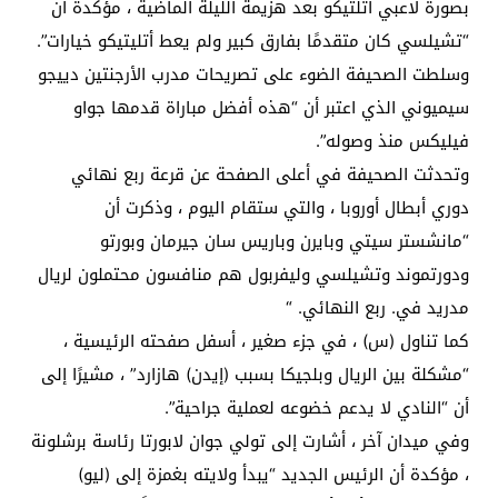
بصورة لاعبي أتلتيكو بعد هزيمة الليلة الماضية ، مؤكدة أن
“تشيلسي كان متقدمًا بفارق كبير ولم يعط أتليتيكو خيارات”.
وسلطت الصحيفة الضوء على تصريحات مدرب الأرجنتين دييجو
سيميوني الذي اعتبر أن “هذه أفضل مباراة قدمها جواو
فيليكس منذ وصوله”.
وتحدثت الصحيفة في أعلى الصفحة عن قرعة ربع نهائي
دوري أبطال أوروبا ، والتي ستقام اليوم ، وذكرت أن
“مانشستر سيتي وبايرن وباريس سان جيرمان وبورتو
ودورتموند وتشيلسي وليفربول هم منافسون محتملون لريال
مدريد في. ربع النهائي. “
كما تناول (س) ، في جزء صغير ، أسفل صفحته الرئيسية ،
“مشكلة بين الريال وبلجيكا بسبب (إيدن) هازارد” ، مشيرًا إلى
أن “النادي لا يدعم خضوعه لعملية جراحية”.
وفي ميدان آخر ، أشارت إلى تولي جوان لابورتا رئاسة برشلونة
، مؤكدة أن الرئيس الجديد “يبدأ ولايته بغمزة إلى (ليو)