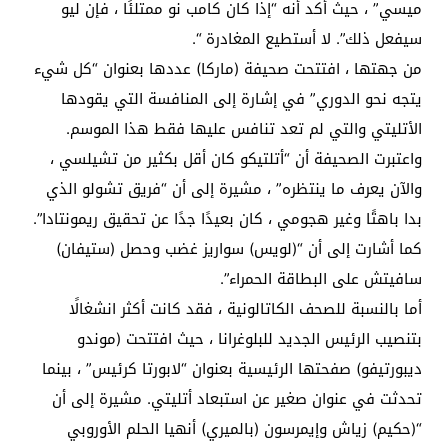
ميسي” ، حيث أكد أنه “إذا كان كامب نو ممتلئًا ، فإن ليو
سيفعل ذلك”. لا أستطيع المغادرة “.
من جهتها ، افتتحت صحيفة (ماركا) عددها بعنوان “كل شيء
يتجه نحو الدوري” في إشارة إلى المنافسة التي يقودها
الأتليتي والتي لم تعد تنافس عليها فقط هذا الموسم.
واعتبرت الصحيفة أن “أتلتيكو كان أقل بكثير من تشيلسي ،
والآن يعرف ما ينتظره” ، مشيرة إلى أن “فريق تشولو الذي
بدا باهتًا وغير هجومي ، كان بعيدًا جدًا عن تحقيق ريمونتادا”.
كما أشارت إلى أن “(لويس) سواريز غضب وحصل (ستيفان)
سافيتش على البطاقة الحمراء”.
أما بالنسبة للصحف الكاتالونية ، فقد كانت أكثر انشغالًا
بتنصيب الرئيس الجديد للبلوغرانا ، حيث افتتحت (موندو
ديبورتيفو) صفحتها الرئيسية بعنوان “لابورتا كرئيس” ، بينما
تحدثت في عنوان صغير عن استبعاد أتليتي. مشيرة إلى أن
“(حكيم) زياش وإيمرسون (بالميري) أنهيا الحلم الأوروبي