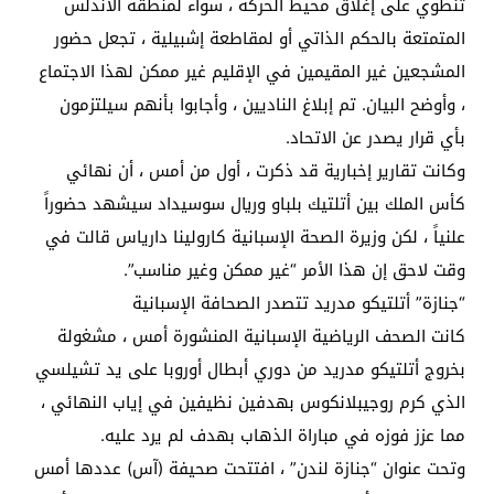
تنطوي على إغلاق محيط الحركة ، سواء لمنطقة الأندلس
المتمتعة بالحكم الذاتي أو لمقاطعة إشبيلية ، تجعل حضور
المشجعين غير المقيمين في الإقليم غير ممكن لهذا الاجتماع
، وأوضح البيان. تم إبلاغ الناديين ، وأجابوا بأنهم سيلتزمون
بأي قرار يصدر عن الاتحاد.
وكانت تقارير إخبارية قد ذكرت ، أول من أمس ، أن نهائي
كأس الملك بين أتلتيك بلباو وريال سوسيداد سيشهد حضوراً
علنياً ، لكن وزيرة الصحة الإسبانية كارولينا دارياس قالت في
وقت لاحق إن هذا الأمر “غير ممكن وغير مناسب”.
“جنازة” أتلتيكو مدريد تتصدر الصحافة الإسبانية
كانت الصحف الرياضية الإسبانية المنشورة أمس ، مشغولة
بخروج أتلتيكو مدريد من دوري أبطال أوروبا على يد تشيلسي
الذي كرم روجيبلانكوس بهدفين نظيفين في إياب النهائي ،
مما عزز فوزه في مباراة الذهاب بهدف لم يرد عليه.
وتحت عنوان “جنازة لندن” ، افتتحت صحيفة (آس) عددها أمس