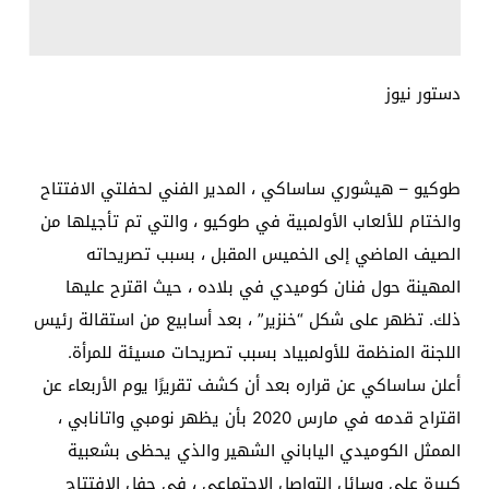
دستور نيوز
طوكيو – هيشوري ساساكي ، المدير الفني لحفلتي الافتتاح
والختام للألعاب الأولمبية في طوكيو ، والتي تم تأجيلها من
الصيف الماضي إلى الخميس المقبل ، بسبب تصريحاته
المهينة حول فنان كوميدي في بلاده ، حيث اقترح عليها
ذلك. تظهر على شكل “خنزير” ، بعد أسابيع من استقالة رئيس
اللجنة المنظمة للأولمبياد بسبب تصريحات مسيئة للمرأة.
أعلن ساساكي عن قراره بعد أن كشف تقريرًا يوم الأربعاء عن
اقتراح قدمه في مارس 2020 بأن يظهر نومبي واتانابي ،
الممثل الكوميدي الياباني الشهير والذي يحظى بشعبية
كبيرة على وسائل التواصل الاجتماعي ، في حفل الافتتاح