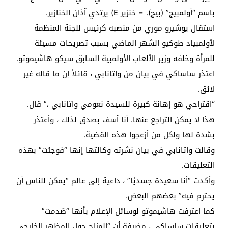
باسم “أولمبيج” (بيج). = خنزير E) يرتدي آذان الخنازير.
استقال يوشيرو موري من منصبه كرئيس للجنة المنظمة
لأولمبياد طوكيو الشهر الماضي بسبب تصريحات مسيئة
للمرأة وخلفه وزير الألعاب الأولمبية السابق سيكو هاشيموتو.
اعتذر ساساكي في بيان من واتانابي ، قائلاً إن ما قاله غير
لائق.
“اقتراحي هو إهانة كبيرة للسيدة نعومي واتانابي ،” قال.
هذا لا يمكن التراجع عنها. أنا آسف بصدق لذلك ، وأعتذر
بشدة لها ولكل من أزعجوا هذه القضية.
وقالت واتانابي في بيان نشرته وكالتها إنها “فوجئت” بهذه
التعليقات.
وأكدت “أنا سعيدة جسديًا” ، داعية إلى عالم “يمكن للناس أن
يحترم فيه” بعضهم البعض.
كما اعترفت هاشيموتو لوسائل الإعلام بأنها “صُدمت”
بتعليقات ساساكي ، مضيفة أن “المزاح حول المظهر الخارجي