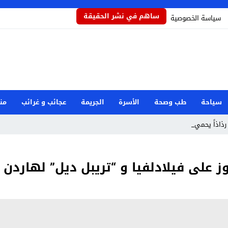
ساهم في نشر الحقيقة
سياسة الخصوصية
سياحة
طب وصحة
الأسرة
الجريمة
عجائب و غرائب
من
رذاذاً يحمي المحا_
 على فيلادلفيا و “تريبل ديل” لهاردن 