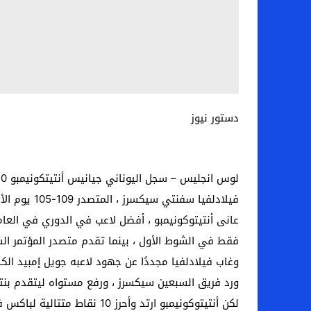
دستور نيوز
فيلادلفيا سفنتي سيكسرز ، المتصدر 109-105 يوم الأربعاء ، في الدوري الاميركي للمحترفين.
فقط في الشوط الأول ، بينما تقدم متصدر المؤتمر الشرقي 5
وغاب فيلادلفيا مجددًا عن جهود لاعبه جويل إمبيد الك
ورد فريق السبعين سيكسرز ، ورفع مستواه ليتقدم بنتيجة 78-76 ، قبل 8.18 دقيقة من صافرة ا
لكن أنتيتوكونيمبو ارتد وأح