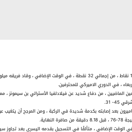
لوس انجليس – سجل اليوناني جيانيس أنتيتكونيمبو 10 نقاط ، من إجمالي 32 نقطة ،
4- 31.
اميرون بعد إصابته بكدمة شديدة في الركبة ، ومن المرجح أن يتغيب عن
لنهاية.
رز 10 نقاط متتالية لباكس في الوقت الإضافي ، متألقًا في التسجيل بقدمه اليسرى ب