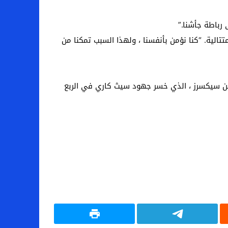
 رباطة جأشنا.”
نقاطه 15 كرة مرتدة و 5 تمريرات حاسمة ، منهيا سلسلة “Triple-Double” ثلاث مرات متتالية. “كنا نؤمن بأنفسنا ، ولهذا السبب تمكنا من
اسمة ، لم تمنع نهاية سلسلة من 6 انتصارات متتالية له السبعين سيكسرز ، الذي خسر جهود سيث كاري في الربع