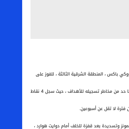
 في الوقت الإضافي ، وقاد فريقه ميلووكي باكس ، المنطقة الشرقية الثالثة ، للفوز على
عانى أنتيتوكونيمبو ، أفضل لاعب في الدوري في العامين الماضيين ، من دفاع شديد عن فيلادلفيا الأسترالي بن سيمونز ، مما حد من مخاطر تسجيله للأهداف ، حيث سجل 4 نقاط
 فترة لا تقل عن أسبوعين.
عد تجاوز سيمونز وتسديدة بعد قفزة للخلف أمام دوايت هوارد ،