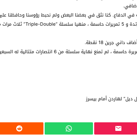
عة في الدفاع. كنا نثق في بعضنا البعض ولم نحبط رؤوسنا وحافظنا على
وأضاف أنتيتكونيمبو الذي أضاف إلى 
ثلاثية سيمونز ، برصيد 13 نقطة و 10 متابعات و 12 تمريرة ح
ل ديل” لهاردن أمام بيسرز