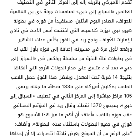
تقدم الأميركي باتريك راك إلى المركز الثاني في التصنيف
العالمي «السباق إلى دبي» لمنافسات جولة دي بي العالمية
للجولف، الصادر اليوم الاثنين، مستفيداً من فوزه في بطولة
هيرو دبي ديزرت كلاسيك، التي اختتمت أمس الأحد، في نادي
الإمارات للغولف. ونجح ريد في الفوز بكأس «دلا» الشهير
ورفعه لأول مرة في مسيرته، إضافة إلى فوزه بأول لقب له
في بطولات فئة النخبة من سلسلة رولكس في «السباق إلى
دبي»، بعد أداء متسق على مدار الجولات الأربع التي أنهاها
بنتيجة 14 ضربة تحت المعدل. وبفضل هذا الفوز، حصل اللاعب
الملقب بـ«كابتن أميركا» على 1335 نقطة، ما جعله يرتقي
105 مراكز مباشرة إلى المركز الثاني في تصنيف «السباق إلى
دبي»، بمجموع 1370 نقطة. وقال ريد في المؤتمر الصحافي
عقب فوزه باللقب: «أعتقد أن أهم ما ميز هذا الأسبوع هو
فوزي في جميع البطولات باستثناء هذه البطولة». وأضاف:
“على الرغم من أن الموقع يعرض ثلاثة انتصارات، إلا أن إحداها