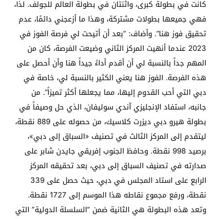
كانت في بطولة كبرى، واثنتان في بطولة العالم للجولف. لذا،
فهي جميعها بطولات مشتركة، وهذا ما أزعجني دائمًا، عدم
تحقيق فوز هنا”. وأضاف: “بعد أن أتيحت لي فرصة الفوز في
2023 عندما أنهيت المركز الثاني وضيعت الفرصة، كان من
المهم جداً بالنسبة لي أن أقدم أداءً جيداً هنا وأن أحصل على
هذه الفرصة. الفوز هنا يعني الكثير بالنسبة لي، خاصة في
دبي التي أحب القدوم إليها، مما يجعلها أكثر تميزاً”. من
جانبه، استفاد الإنجليزي آندي سوليفان، الذي حل وصيفاً في
بطولة هيرو دبي ديزرت كلاسيك، من حصوله على 889 نقطة،
ليتقدم إلى المركز الثالث في تصنيف «السباق إلى دبي»،
برصيد 998 نقطة. وحافظ الجنوب إفريقي جايدن شابر على
صدارته في تصنيف السباق إلى دبي، بعد تحقيقه المركز
الرابع على استاد المجلس في دبي، حيث حصل على 339
نقطة، ورفع مجموع نقاطه هذا الموسم إلى 1727 نقطة.
وتعد هذه البطولة هي الثانية ضمن “السلسلة الدولية” التي