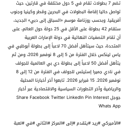
تضم 7 بطولات تقام في 5 دول مختلفة في قارتين، حيث
تواصل حاليا إقامة البطولات في البحرين وقطر وكينيا وجنوب
أفريقيا. وبحسب روزنامة موسم «السباق إلى دبي» الجديد،
ستقام 42 بطولة على الأقل في 25 دولة حول العالم، على
أن تقام التصفيات النهائية في دولة الإمارات العربية
المتحدة، حيث سيتأهل أفضل 70 لاعباً إلى بطولة أبوظبي في
ياس لينكس خلال الفترة من 5 إلى 8 نوفمبر 2026، ومن ثم
يتأهل أفضل 50 لاعباً إلى بطولة دي بي العالمية للجولف
في نادي جميرا إستيتس للجولف في الفترة من 12 إلى 8
نوفمبر 2026. 15 فبراير 2026. تابعوا آخر أخبارنا المحلية
والرياضية وآخر التطورات السياسية والاقتصادية عبر أخبار
جوجل Share Facebook Twitter LinkedIn Pin Interest
Whats App
#الأميركي #ريد #يتقدم #إلى #المركز #الثاني #في #لعبة