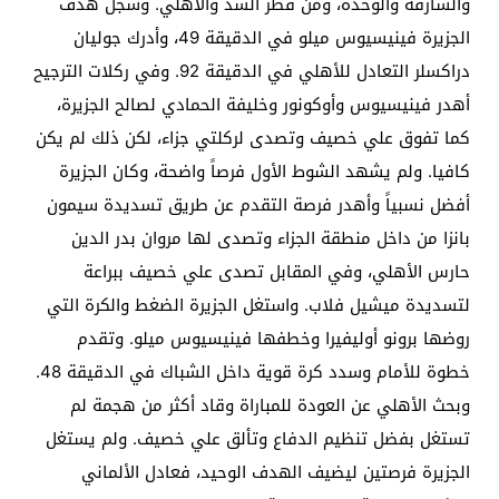
والشارقة والوحدة، ومن قطر السد والأهلي. وسجل هدف
الجزيرة فينيسيوس ميلو في الدقيقة 49، وأدرك جوليان
دراكسلر التعادل للأهلي في الدقيقة 92. وفي ركلات الترجيح
أهدر فينيسيوس وأوكونور وخليفة الحمادي لصالح الجزيرة،
كما تفوق علي خصيف وتصدى لركلتي جزاء، لكن ذلك لم يكن
كافيا. ولم يشهد الشوط الأول فرصاً واضحة، وكان الجزيرة
أفضل نسبياً وأهدر فرصة التقدم عن طريق تسديدة سيمون
بانزا من داخل منطقة الجزاء وتصدى لها مروان بدر الدين
حارس الأهلي، وفي المقابل تصدى علي خصيف ببراعة
لتسديدة ميشيل فلاب. واستغل الجزيرة الضغط والكرة التي
روضها برونو أوليفيرا وخطفها فينيسيوس ميلو. وتقدم
خطوة للأمام وسدد كرة قوية داخل الشباك في الدقيقة 48.
وبحث الأهلي عن العودة للمباراة وقاد أكثر من هجمة لم
تستغل بفضل تنظيم الدفاع وتألق علي خصيف. ولم يستغل
الجزيرة فرصتين ليضيف الهدف الوحيد، فعادل الألماني