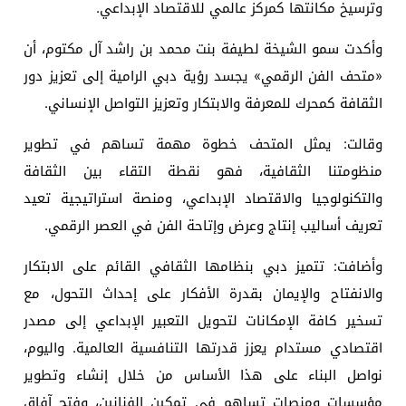
وترسيخ مكانتها كمركز عالمي للاقتصاد الإبداعي.
وأكدت سمو الشيخة لطيفة بنت محمد بن راشد آل مكتوم، أن
«متحف الفن الرقمي» يجسد رؤية دبي الرامية إلى تعزيز دور
الثقافة كمحرك للمعرفة والابتكار وتعزيز التواصل الإنساني.
وقالت: يمثل المتحف خطوة مهمة تساهم في تطوير
منظومتنا الثقافية، فهو نقطة التقاء بين الثقافة
والتكنولوجيا والاقتصاد الإبداعي، ومنصة استراتيجية تعيد
تعريف أساليب إنتاج وعرض وإتاحة الفن في العصر الرقمي.
وأضافت: تتميز دبي بنظامها الثقافي القائم على الابتكار
والانفتاح والإيمان بقدرة الأفكار على إحداث التحول، مع
تسخير كافة الإمكانات لتحويل التعبير الإبداعي إلى مصدر
اقتصادي مستدام يعزز قدرتها التنافسية العالمية. واليوم،
نواصل البناء على هذا الأساس من خلال إنشاء وتطوير
مؤسسات ومنصات تساهم في تمكين الفنانين، وفتح آفاق