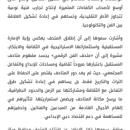
أوسع لأصحاب الكفاءات المتميزة لإنتاج تجارب فنية نوعية
تتجاوز الأطر التقليدية، وتساهم في إعادة تشكيل العلاقة
بين الفن والتكنولوجيا.
وأشارت سموها إلى أن إطلاق المتحف يعكس رؤية الإمارة
المستقبلية واستثماراتها الاستراتيجية في الثقافة والابتكار،
مشيرة إلى أن «متحف الفن الرقمي» يجسد مفهوم متاحف
المستقبل باعتبارها صروحاً ثقافية ومساحات للإبداع والتفاعل
المجتمعي، حيث لم يعد دور المتاحف يقتصر على الحفاظ على
التراث والتاريخ فقط، بل يساهم في إعادة تشكيل طرق
التفاعل مع الثقافة ومشاركتها عبر الزمن والحدود الجغرافية،
ما يرسخ مكانة المتاحف ويضمن استمراريتها. لتأثيرهم في
إلهام الأجيال القادمة من المبدعين والفنانين. وتحفيزهم
للمساهمة في دعم اقتصاد دبي الإبداعي.
ورافق سموها خلال الإعلان عن افتتاح المتحف محافظ مركز