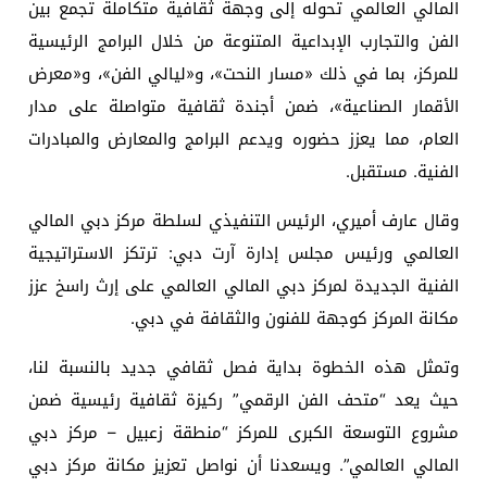
المالي العالمي تحوله إلى وجهة ثقافية متكاملة تجمع بين
الفن والتجارب الإبداعية المتنوعة من خلال البرامج الرئيسية
للمركز، بما في ذلك «مسار النحت»، و«ليالي الفن»، و«معرض
الأقمار الصناعية»، ضمن أجندة ثقافية متواصلة على مدار
العام، مما يعزز حضوره ويدعم البرامج والمعارض والمبادرات
الفنية. مستقبل.
وقال عارف أميري، الرئيس التنفيذي لسلطة مركز دبي المالي
العالمي ورئيس مجلس إدارة آرت دبي: ترتكز الاستراتيجية
الفنية الجديدة لمركز دبي المالي العالمي على إرث راسخ عزز
مكانة المركز كوجهة للفنون والثقافة في دبي.
وتمثل هذه الخطوة بداية فصل ثقافي جديد بالنسبة لنا،
حيث يعد “متحف الفن الرقمي” ركيزة ثقافية رئيسية ضمن
مشروع التوسعة الكبرى للمركز “منطقة زعبيل – مركز دبي
المالي العالمي”. ويسعدنا أن نواصل تعزيز مكانة مركز دبي