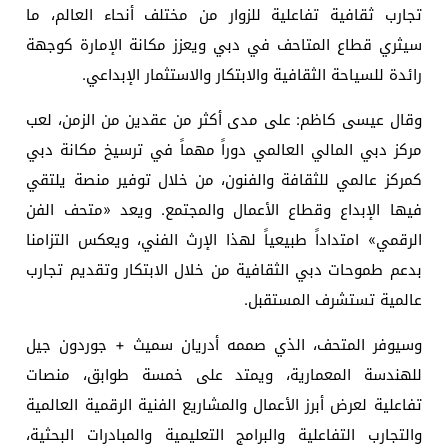
تجارب ثقافية تفاعلية للزوار من مختلف أنحاء العالم، ما
سيثري قطاع المتاحف في دبي ويعزز مكانة الإمارة كوجهة
رائدة للسياحة الثقافية والابتكار والاستثمار الإبداعي.
وقال عيسى كاظم: على مدى أكثر من عقدين من الزمن، لعب
مركز دبي المالي العالمي دوراً مهماً في ترسيخ مكانة دبي
كمركز عالمي للثقافة والفنون، من خلال توفير منصة يلتقي
فيها الإبداع وقطاع الأعمال والمجتمع. ويعد «متحف الفن
الرقمي» امتداداً طبيعياً لهذا الإرث الفني، ويعكس التزامنا
بدعم طموحات دبي الثقافية من خلال الابتكار وتقديم تجارب
عالمية تستشرف المستقبل.
وسيوفر المتحف، الذي صممه أدريان سميث + جوردون جيل
للهندسة المعمارية، ويمتد على خمسة طوابق، منصات
تفاعلية لعرض أبرز الأعمال والمشاريع الفنية الرقمية العالمية
والتجارب التفاعلية والبرامج التعليمية والمبادرات البحثية،