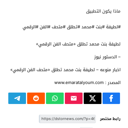
ماذا يكون التطبيق
#لطيفة #بنت #محمد #تطلق #متحف #الفن #الرقمي
لطيفة بنت محمد تطلق «متحف الفن الرقمي»
– الدستور نيوز
اخبار منوعه – لطيفة بنت محمد تطلق «متحف الفن الرقمي»
المصدر : www.emaratalyoum.com
رابط مختصر