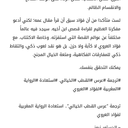
والانقسام الظالم.
لست متأكدا من أن فؤاد سبق أن قرأ مقال عمه؛ لكني أدعو
مفكرنا العظيم لقراءة قصص ابن أخيه. سيجد فيه عالماً
مختلفاً عن عوالم القصة التي استفزته. وخاصة الاكتئاب. مع
فؤاد العروي لا كآبة ولا حزن. بل هو نقد لعوب ذكي، والتقاط
ذكي للمفارقات الفكاهية، ومتعة الخيال المجنح.
يمكنك التحقق بنفسك.
#ترجمة #عرس #القطب #الخيالي. #استعادة #الرواية
#المغربية #لفؤاد #العروي
ترجمة “عرس القطب الخيالي”.. استعادة الرواية المغربية
لفؤاد العروي
– الدستور نيوز