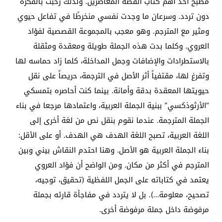
مطبخ أحد أهم كتاب القصة المعاصرين. ولذلك رحبت بالفكرة
دون تردد. وسرعان ما وجدت نفسي منخرطًا في تفاعل حيوي
ومثير مع المترجم. وهو معجب بالمجموعة القصصية لفؤاد
العروي. وكلما بدت هذه الجملة طويلة ومعقدة ومثقلة
بالاستطرادات والإضافات وجمل المداخلة، كلما زاد حماسه لها
وتفرغ لها، مقتفياً أثر الأصل في الترجمة، حريصاً على نقل
حيويتها المعقدة بدقة وأمانة. بينما كنت أحاصره بتمسكي
“الأرثوذكسي” ببنية الجملة العربية، واعتمادها مرجعا في بناء
الجملة المترجمة. عندما نقوم بنقل نص من لغة أخرى إلى
اللغة العربية، تصبح اللغة الهدف هي الهدف. أو على الأقل:
بناء الجملة العربية هو الأصل. وهنا احتدم النقاش بيني وبين
المترجم في أكثر من مكان. ومن الواضح أن فؤاد العروي
يعتمد في كتاباته على الجمل اللفظية (تحقيق، توجيه،
تصحيح، معلومة…). بل لا يتردد في مفاجأة قارئه بجملة
مرفوضة داخل جملة مرفوضة أخرى.