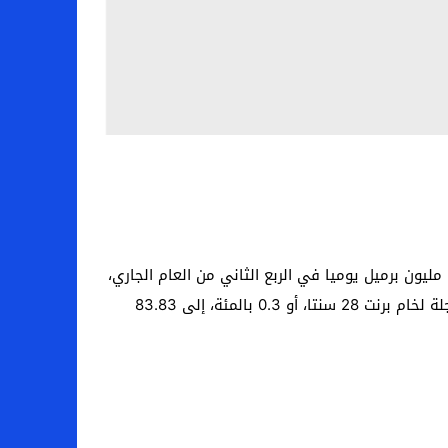
ارتفعت أسعار النفط، اليوم الاثنين، بعد أن اتفقت الدول الأعضاء في أوبك+ على تمديد تخفيضات الإنتاج الطوعية بمقدار 2.2 مليون برميل يوميا في الربع الثاني من العام الجاري،
وهو ما يتماشى إلى حد كبير مع توقعات السوق. أضف إعلان وبحسب وكالة “بلومبرج” للأنباء الاقتصادية، ارتفعت العقود الآجلة لخام برنت 28 سنتا، أو 0.3 بالمئة، إلى 83.83