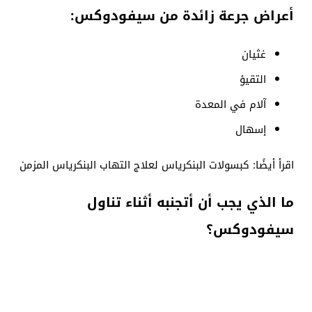
أعراض جرعة زائدة من سيفودوكس:
غثيان
التقيؤ
آلام في المعدة
إسهال
اقرأ أيضًا: كبسولات البنكرياس لعلاج التهاب البنكرياس المزمن
ما الذي يجب أن أتجنبه أثناء تناول
سيفودوكس؟