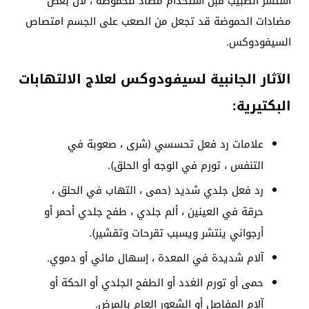
استشر الطبيب قبل استخدام مضاد للحموضة ، لأن بعض
مضادات الحموضة قد تجعل من الصعب على الجسم امتصاص
السيفودوكس.
الآثار الجانبية لسيفودوكس لعلاج الالتهابات
البكتيرية:
علامات رد فعل تحسسي (شرى ، صعوبة في
التنفس ، تورم في الوجه أو الحلق).
رد فعل جلدي شديد (حمى ، التهاب في الحلق ،
حرقة في العينين ، ألم جلدي ، طفح جلدي أحمر أو
أرجواني ينتشر ويسبب تقرحات وتقشير).
آلام شديدة في المعدة ، إسهال مائي أو دموي.
حمى أو تورم الغدد أو الطفح الجلدي أو الحكة أو
آلام المفاصل أو الشعور العام بالمرض.