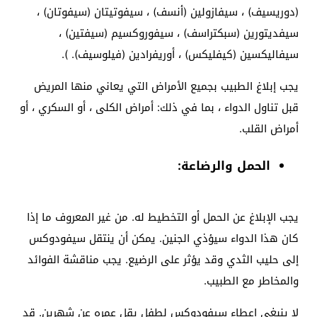
(دوريسيف) ، سيفازولين (أنسف) ، سيفوتيتان (سيفوتان) ،
سيفديتورين (سبكتراسف) ، سيفوروكسيم (سيفتين) ،
سيفاليكسين (كيفليكس) ، أوريفرادين (فيلوسيف). ).
يجب إبلاغ الطبيب بجميع الأمراض التي يعاني منها المريض
قبل تناول الدواء ، بما في ذلك: أمراض الكلى ، أو السكري ، أو
أمراض القلب.
الحمل والرضاعة:
يجب الإبلاغ عن الحمل أو التخطيط له. من غير المعروف ما إذا
كان هذا الدواء سيؤذي الجنين. يمكن أن ينتقل سيفودوكس
إلى حليب الثدي وقد يؤثر على الرضيع. يجب مناقشة الفوائد
والمخاطر مع الطبيب.
لا ينبغي إعطاء سيفودوكس لطفل يقل عمره عن شهرين. قد