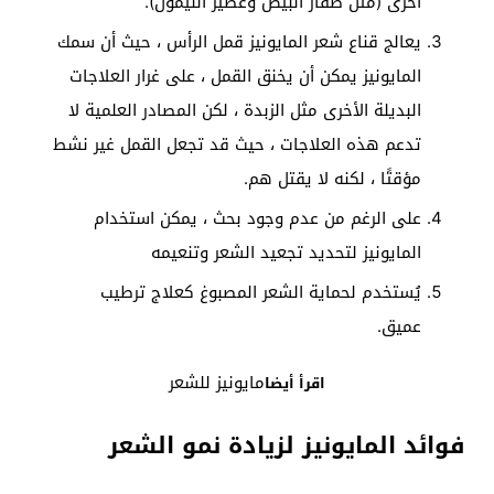
أخرى (مثل صفار البيض وعصير الليمون).
يعالج قناع شعر المايونيز قمل الرأس ، حيث أن سمك
المايونيز يمكن أن يخنق القمل ، على غرار العلاجات
البديلة الأخرى مثل الزبدة ، لكن المصادر العلمية لا
تدعم هذه العلاجات ، حيث قد تجعل القمل غير نشط
مؤقتًا ، لكنه لا يقتل هم.
على الرغم من عدم وجود بحث ، يمكن استخدام
المايونيز لتحديد تجعيد الشعر وتنعيمه
يُستخدم لحماية الشعر المصبوغ كعلاج ترطيب
عميق.
مايونيز للشعر
اقرأ أيضا
فوائد المايونيز لزيادة نمو الشعر