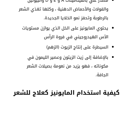
مصدر غني بالفيتامينات A و E و D والبيوتين
والفولات والأحماض الدهنية ، وكلها تغذي الشعر
بالرطوبة وتحفز نمو الخلايا الجديدة.
يحتوي المايونيز على الخل الذي يوازن مستويات
الأس الهيدروجيني في فروة الرأس
السيطرة على إنتاج الزيوت (الزهم)
بالإضافة إلى زيت الزيتون وعصير الليمون في
مكوناته ، فهو يزيد من نعومة بصيلات الشعر
الجافة.
كيفية استخدام المايونيز كعلاج للشعر