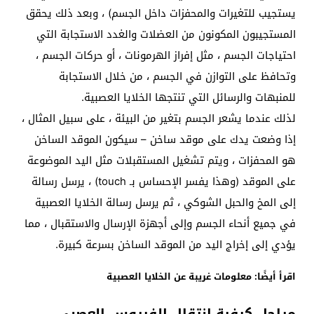
يستجيب للتغيرات والمحفزات داخل الجسم) ، وبعد ذلك يحقق
المستجيبون المكونون من العضلات والغدد الاستجابة التي
احتياجات الجسم ، مثل إفراز الهرمونات ، أو حركات الجسم ،
وتحافظ على التوازن في الجسم ، من خلال الاستجابة
للمنبهات والرسائل التي تنتجها الخلايا العصبية.
لذلك عندما يشعر الجسم بتغير من البيئة ، على سبيل المثال ،
إذا وضعت يدك على موقد ساخن – سيكون الموقد الساخن
هو المحفزات ، ويتم تشغيل المستقبلات مثل اليد الموضوعة
على الموقد (وهذا يفسر الإحساس بـ touch) ، يرسل رسالة
إلى المخ والحبل الشوكي ، ثم يرسل رسالة الخلايا العصبية
في جميع أنحاء الجسم وإلى أجهزة الإرسال والاستقبال ، مما
يؤدي إلى إخراج اليد من الموقد الساخن بسرعة كبيرة.
اقرأ أيضًا: معلومات غريبة عن الخلايا العصبية
مراحل كيفية انتقال الفيروس العصبي