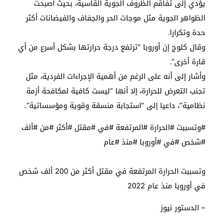
يؤدي إلى تفاقم الظروف الجوية القاسية، بحيث أصبحت
الظواهر الجوية مثل موجات الحر والجفاف والفيضانات أكثر
حدة وتكرارا.
وقال كلوج إن أوروبا “ترتفع درجة حرارتها بشكل أسرع من أي
قارة أخرى”.
وأشار إلى أنه على الرغم من أهمية الإجراءات الفردية، مثل
تجنب التعرض للحرارة، إلا أنها “ليست كافية لمكافحة أزمة
نظامية”، داعيا إلى “استجابة منسقة وقوية ومؤسساتية”.
#وتسببت #الحرارة #المرتفعة #في #مقتل #أكثر #من #ألف
#شخص #في #أوروبا #منذ #عام
وتسببت الحرارة المرتفعة في مقتل أكثر من 200 ألف شخص
في أوروبا منذ عام 2022
– الدستور نيوز