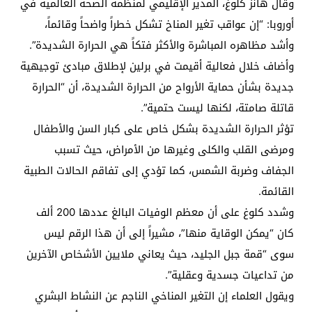
وقال هانز كلوغ، المدير الإقليمي لمنظمة الصحة العالمية في
أوروبا: “إن عواقب تغير المناخ تشكل خطراً واضحاً وقائماً،
وأشد مظاهره المباشرة والأكثر فتكاً هي الحرارة الشديدة”.
وأضاف خلال فعالية أقيمت في برلين لإطلاق مبادئ توجيهية
جديدة بشأن حماية الأرواح من الحرارة الشديدة، أن “الحرارة
قاتلة صامتة، لكنها ليست حتمية”.
تؤثر الحرارة الشديدة بشكل خاص على كبار السن والأطفال
ومرضى القلب والكلى وغيرها من الأمراض، حيث تسبب
الجفاف وضربة الشمس، كما تؤدي إلى تفاقم الحالات الطبية
القائمة.
وشدد كلوغ على أن معظم الوفيات البالغ عددها 200 ألف
كان “يمكن الوقاية منها”، مشيراً إلى أن هذا الرقم ليس
سوى “قمة جبل الجليد، حيث يعاني ملايين الأشخاص الآخرين
من تداعيات جسدية وعقلية”.
ويقول العلماء إن التغير المناخي الناجم عن النشاط البشري