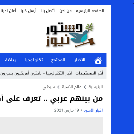
.
الصفحة الرئيسية
من نحن
أتصل بنا
أرسل خبرا
أعلن لدينا
الأخبار
المجتمع
تكنولوجيا
رياضة
أخر المستجدات
اخبار التكنولوجيا – باحثون أمريكيون يطورون 
Stop
الرئيسية
عالم الأسرة
سيدتي
من بينهم عربي .. تعرف على أكثر 10 رجال وسامة في العالم! (صورة فوتو
Previous
Next
اخبار الأسره
19 مارس 2021