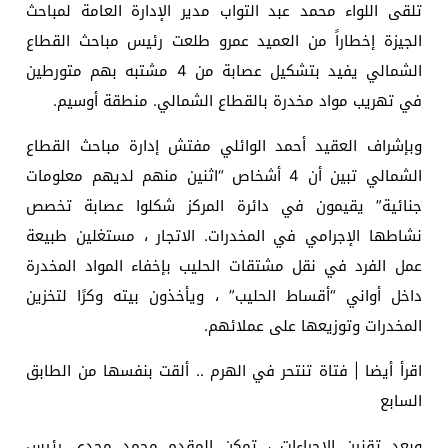
تلقى اللواء محمد عبد التواب مدير الإدارة العامة لمباحث
الجيزة إخطاراً من العميد عمرو طلعت رئيس مباحث القطاع
الشمالي يفيد بتشكيل عصابة من 4 مشتبه بهم متورطين
في تهريب مواد مخدرة بالقطاع الشمالي. منطقة أوسيم.
وبإشراف العقيد أحمد الوائلي مفتش إدارة مباحث القطاع
الشمالي تبين أن 4 أشخاص “اثنين منهم لديهم معلومات
جنائية” يقيمون في دائرة المركز شكلوا عصابة تخصص
نشاطها الإجرامي في المخدرات. الاتجار ، مستغلين طبيعة
عمل الفرد في نقل مشتقات الحليب بإخفاء المواد المخدرة
داخل أواني “أقساط الحليب” ، ويأخذون بيته وكرًا لتخزين
المخدرات وتوزيعها على عملائهم.
اقرأ أيضا | فتاة تنتحر في الهرم .. ألقت بنفسها من الطابق
السابع
وبعد تقنين الإجراءات ، تمكن المقدم محمد مجدي رئيس