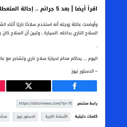
اقرأ أيضا | بعد 5 جرائم .. إحالة المتعطلين المتهمين بسرقة محلات و “تاكتك” الجيزة إلى قضايا جنائية
وأوضحت عائلة زوجته أنه استخدم سلاحًا ناريًا أثناء 
السلاح الناري بداخله. السيارة ، وتبين أن السلاح كان
.
اليوم … يحاكم محام لحيازة سلاح ناري وتشاجر مع عائ
– الدستور نيوز
رابط مختصر
كلمات دليلية
الأسلحة النارية
الدستور نيوز
محكمة