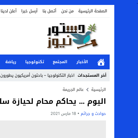
.
الصفحة الرئيسية
من نحن
أتصل بنا
أرسل خبرا
أعلن لدينا
الأخبار
المجتمع
تكنولوجيا
رياضة
أخر المستجدات
اخبار التكنولوجيا – باحثون أمريكيون يطورون ر
Stop
الرئيسية
عالم الجريمة
اليوم … يحاكم محام لحيازة سلا
Previous
Next
حوادث و جرائم
18 مارس 2021