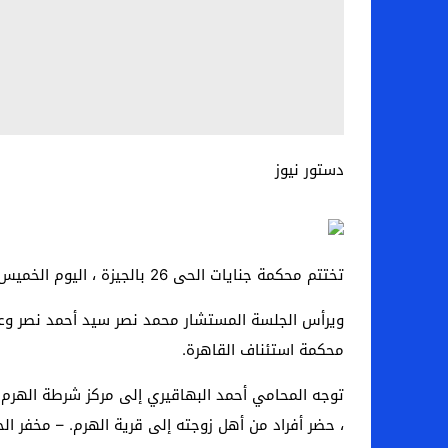
دستور نيوز
تختتم محكمة جنايات الحى 26 بالجيزة ، اليوم الخميس ، الجلسة الثانية لمحامي أحمد البهاقيري بتهمة حيازة أسلحة نارية ومشاجرات مع أهل زوجته.
ويرأس الجلسة المستشار محمد نصر سيد أحمد نصر وع
محكمة استئناف القاهرة.
توجه المحامي أحمد البهاقيري إلى مركز شرطة الهرم ، ل
، حضر أفراد من أهل زوجته إلى قرية الهرم. – مخفر الح