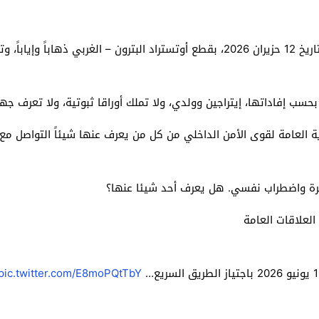
وتداولت المديرية العامة صورة لعاملة إثيوبية قامت بتاريخ 12 حزيران 2026، بقطع أوتستر
بحسب إفاداتها، إيتراجين وولدي، ولا تملك أوراقا ثبوتية، ولا تعرف ج
ية العامة لقوى الأمن الداخلي من كل من يعرف عنها شيئاً التواصل مع
كرة واضطراب نفسي. هل يعرف أحد شيئا عنها؟
العلاقات العامة
pic.twitter.com/E8moPQtTbY