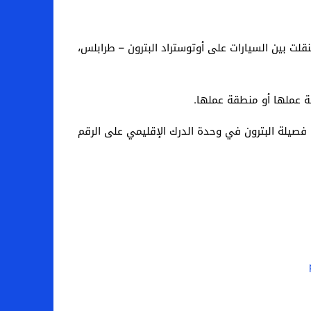
اد البترون – الغربي ذهاباً وإياباً، وتنقلت بين السيارات على أوتوستراد البترون – طرابلس،
هة عملها أو منطقة عملها.
 فصيلة البترون في وحدة الدرك الإقليمي على الرقم