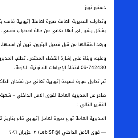
دستور نيوز
بشكل يشير إلى أنها تعاني من حالة اضطراب نفسي.
وبعد اعتقالها من قبل فصيل البترون، تبين أن اسمها، 
وعليه، وبناءً على إشارة القضاء المختص، تطلب المدير
742430-06 لاتخاذ الإجراءات القانونية اللازمة.
تم تداول صورة لسيدة إثيوبية تعاني من فقدان الذا
صادر عن المديرية العامة لقوى الامن الداخلي – شعبة 
التقرير التالي :
المديرية العامة توزع صورة لعامل إثيوبي قام بتاريخ 12 يونيو 2026 باجتياز الطريق السريع…
— قوى الأمن الداخلي (@LebISF) ١٣ حزيران ٢٠٢٦