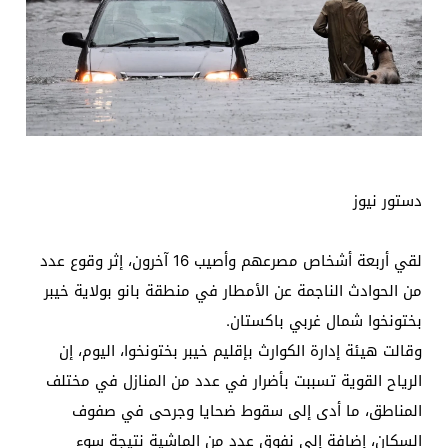
دستور نيوز
لقي أربعة أشخاص مصرعهم وأصيب 16 آخرون، إثر وقوع عدد
من الحوادث الناجمة عن الأمطار في منطقة بانو بولاية خيبر
بختونخوا شمال غربي باكستان.
وقالت هيئة إدارة الكوارث بإقليم خيبر بختونخوا، اليوم، إن
الرياح القوية تسببت بأضرار في عدد من المنازل في مختلف
المناطق، ما أدى إلى سقوط ضحايا وجرحى في صفوف
السكان، إضافة إلى نفوق عدد من الماشية نتيجة سوء