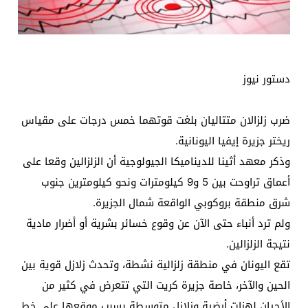
دستور نيوز
ضرب زلزالان متتاليان بلغت قوتهما خمس درجات على مقياس
ريختر جزيرة إيفيا اليونانية.
وذكر معهد أثينا للديناميكا الجيولوجية أن الزلزالين وقعا على
أعماق تراوحت بين 5 و9 كيلومترات ونحو كيلومترين جنوب
شرق منطقة بروكوبي الواقعة شمال الجزيرة.
ولم ترد أنباء حتى الآن عن وقوع خسائر بشرية أو أضرار مادية
نتيجة الزلزالين.
تقع اليونان في منطقة زلزالية نشطة، وتحدث زلازل قوية بين
الحين والآخر، خاصة جزيرة كريت التي تتعرض في كثير من
الأحيان لهزات أرضية وزلازل متوسطة بسبب موقعها على خط